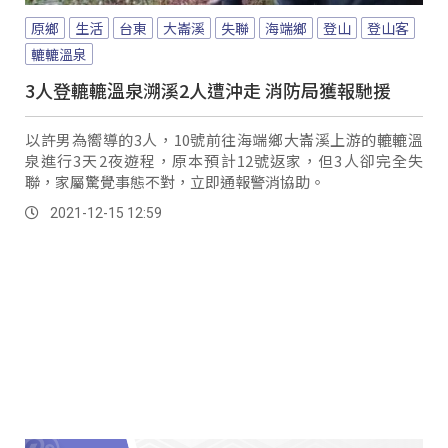
原鄉
生活
台東
大崙溪
失聯
海端鄉
登山
登山客
轆轆溫泉
3人登轆轆溫泉溯溪2人遭沖走 消防局獲報馳援
以許男為嚮導的3人，10號前往海端鄉大崙溪上游的轆轆溫
泉進行3天2夜遊程，原本預計12號返家，但3人卻完全失
聯，家屬驚覺事態不對，立即通報警消協助。
2021-12-15 12:59