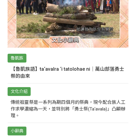
魯凱族
【魯凱族語】ta‘avalra ‘i tatolohae ni｜萬山部落勇士
祭的由來
文化介紹
傳統祖靈祭是一系列為期四個月的祭典，現今配合族人工
作求學濃縮為一天，並特別將「勇士祭(Ta‘avala)」凸顯辦
理。
小辭典