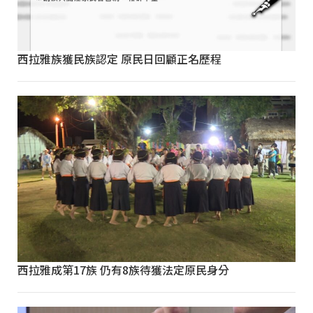
西拉雅族獲民族認定 原民日回顧正名歷程
西拉雅成第17族 仍有8族待獲法定原民身分