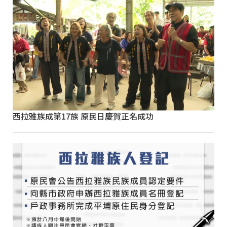
西拉雅族成第17族 原民日慶賀正名成功