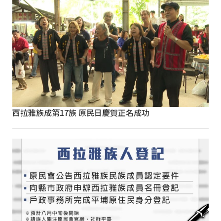
西拉雅族成第17族 原民日慶賀正名成功