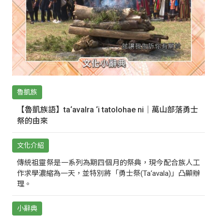
魯凱族
【魯凱族語】ta‘avalra ‘i tatolohae ni｜萬山部落勇士
祭的由來
文化介紹
傳統祖靈祭是一系列為期四個月的祭典，現今配合族人工
作求學濃縮為一天，並特別將「勇士祭(Ta‘avala)」凸顯辦
理。
小辭典