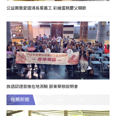
公益團邀愛國浦長輩義工 彩繪蛋糕慶父親節
族語認證首推在地測驗 屏東舉辦說明會
推薦新聞