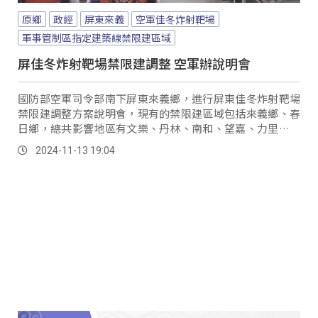
原鄉
政經
屏東來義
空軍佳冬炸射靶場
軍事管制區指定建築線禁限建區域
屏佳冬炸射靶場禁限建調整 空軍辦說明會
國防部空軍司令部南下屏東來義鄉，進行屏東佳冬炸射靶場
禁限建調整方案說明會，現有的禁限建區域包括來義鄉、春
日鄉，總共影響地區有文樂、丹林、南和、望嘉、力里、歸
崇6個部落，以及馬路法瑞段、補地滋段、歸崇一小段3處土
2024-11-13 19:04
地，而且限建高度只有海拔40公尺，範圍內的部落族人要申
請房屋建照根本不可能；因此來義鄉公所向立委伍麗華陳
情，經空軍重新調整計算過後，除了限建區縮小，限建高度
也放寬到130公尺。