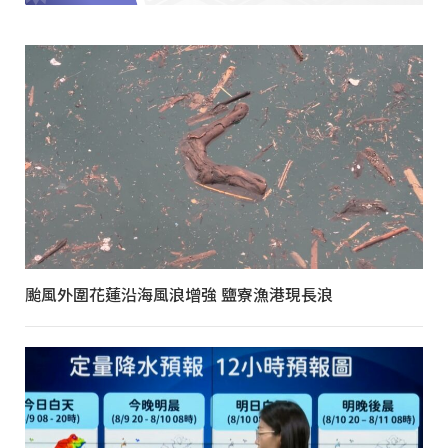
颱風外圍花蓮沿海風浪增強 鹽寮漁港現長浪