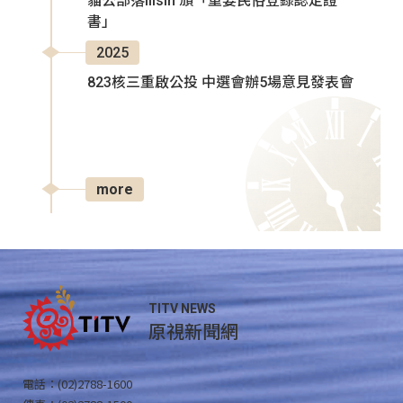
貓公部落Ilisin 頒「重要民俗登錄認定證
書」
2025
823核三重啟公投 中選會辦5場意見發表會
more
TITV NEWS
原視新聞網
電話：(02)2788-1600