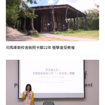
司馬庫斯校舍無照卡關22年 衝擊童受教權