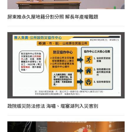
屏東推永久屋地籍分割分照 解長年產權難題
政院版災防法修法 海嘯、堰塞湖列入災害別