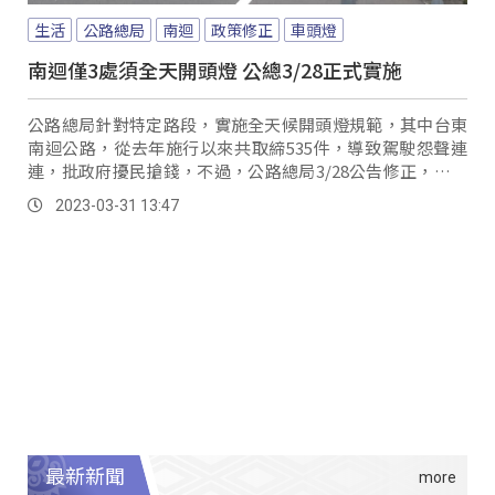
生活
公路總局
南迴
政策修正
車頭燈
南迴僅3處須全天開頭燈 公總3/28正式實施
公路總局針對特定路段，實施全天候開頭燈規範，其中台東
南迴公路，從去年施行以來共取締535件，導致駕駛怨聲連
連，批政府擾民搶錢，不過，公路總局3/28公告修正，除了
特定路段，南迴公路不用在全天開車頭燈，有駕駛得知後，
2023-03-31 13:47
不用擔心忘記開車頭燈而受罰。
最新新聞