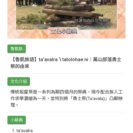
魯凱族
【魯凱族語】ta‘avalra ‘i tatolohae ni｜萬山部落勇士
祭的由來
文化介紹
傳統祖靈祭是一系列為期四個月的祭典，現今配合族人工
作求學濃縮為一天，並特別將「勇士祭(Ta‘avala)」凸顯辦
理。
小辭典
ta‘avalra