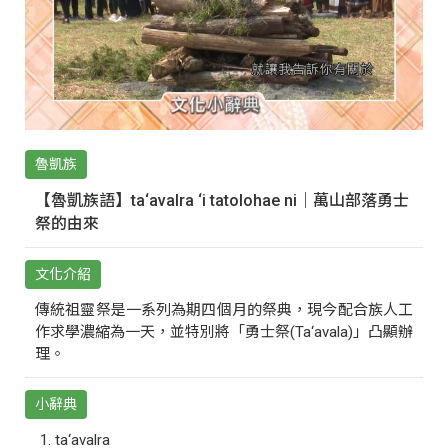
魯凱族
【魯凱族語】ta‘avalra ‘i tatolohae ni｜萬山部落勇士
祭的由來
文化介紹
傳統祖靈祭是一系列為期四個月的祭典，現今配合族人工
作求學濃縮為一天，並特別將「勇士祭(Ta‘avala)」凸顯辦
理。
小辭典
ta‘avalra