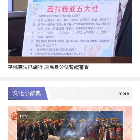
平埔專法已施行 原民身分法暫緩審查
文化小辭典