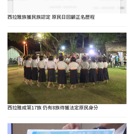
西拉雅族獲民族認定 原民日回顧正名歷程
西拉雅成第17族 仍有8族待獲法定原民身分