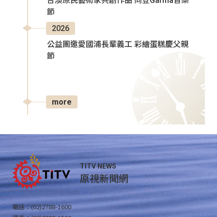
台澳原民藝術家共創作品 同登Garma音樂
節
2026
公益團邀愛國浦長輩義工 彩繪蛋糕慶父親
節
more
TITV NEWS
原視新聞網
電話：(02)2788-1600