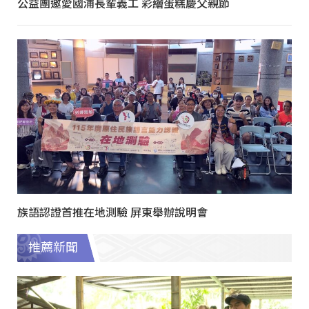
公益團邀愛國浦長輩義工 彩繪蛋糕慶父親節
族語認證首推在地測驗 屏東舉辦說明會
推薦新聞