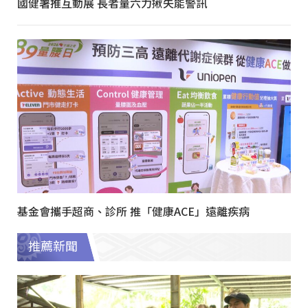
國健署推互動展 長者量六力揪失能警訊
基金會攜手超商、診所 推「健康ACE」遠離疾病
推薦新聞