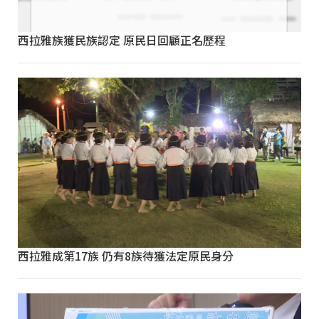
西拉雅族獲民族認定 原民日回顧正名歷程
西拉雅成第17族 仍有8族待獲法定原民身分