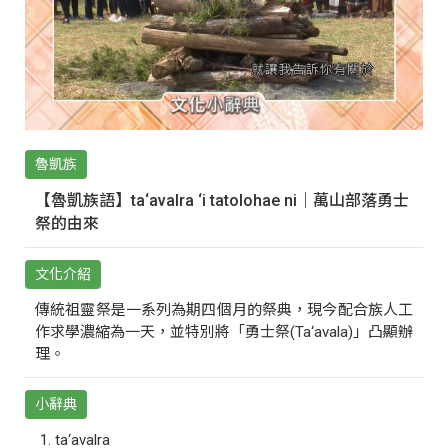
魯凱族
【魯凱族語】ta‘avalra ‘i tatolohae ni｜萬山部落勇士
祭的由來
文化介紹
傳統祖靈祭是一系列為期四個月的祭典，現今配合族人工
作求學濃縮為一天，並特別將「勇士祭(Ta‘avala)」凸顯辦
理。
小辭典
ta‘avalra