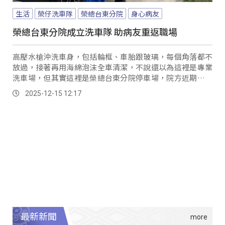
生活
榮仔洗車隊
榮總台東分院
身心病友
榮總台東分院成立洗車隊 助病友重返職場
高壓水槍沖洗車身，包括輪框、車胎跟玻璃，每個角落都不
放過，接著再用海綿泡沫全車清潔，不說還以為這裡是專業
洗車場，但其實這裡是榮總台東分院停車場，院方近期成立
「榮仔洗車隊」，協助剛出院的身心病友培養職場技能，讓
2025-12-15 12:17
來看診的民眾覺得非常驚喜，沒想到看病還能順便洗車，省
時又方便。
最新新聞