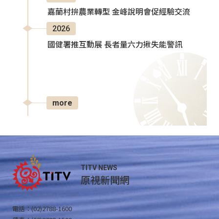
嘉蘭村拚農業轉型 金峰說明會促經驗交流
2026
國健署推互動展 長者量六力揪失能警訊
more
TITV NEWS
原視新聞網
電話：(02)2788-1600