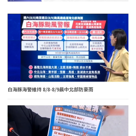
白海豚海警維持 8/8-8/9晨中北部防豪雨