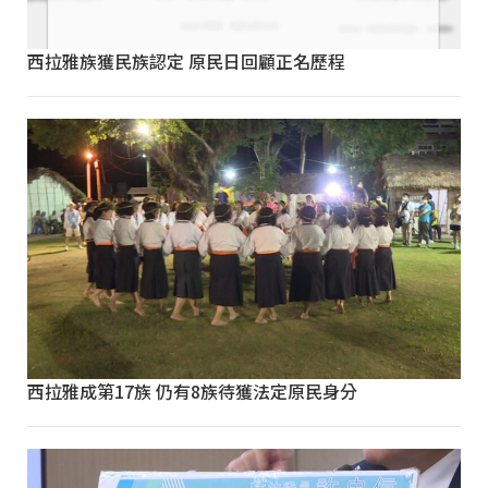
西拉雅族獲民族認定 原民日回顧正名歷程
西拉雅成第17族 仍有8族待獲法定原民身分