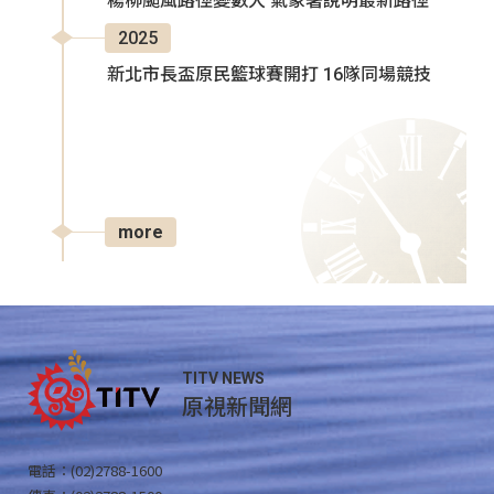
楊柳颱風路徑變數大 氣象署說明最新路徑
2025
新北市長盃原民籃球賽開打 16隊同場競技
more
TITV NEWS
原視新聞網
電話：(02)2788-1600