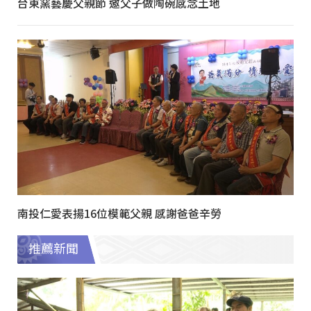
台東窯藝慶父親節 邀父子做陶碗感念土地
南投仁愛表揚16位模範父親 感謝爸爸辛勞
推薦新聞