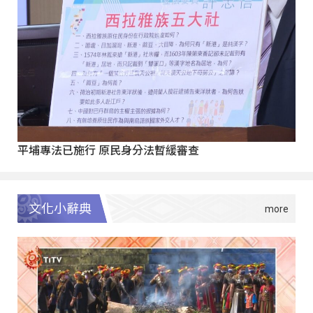
平埔專法已施行 原民身分法暫緩審查
文化小辭典