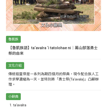
魯凱族
【魯凱族語】ta‘avalra ‘i tatolohae ni｜萬山部落勇士
祭的由來
文化介紹
傳統祖靈祭是一系列為期四個月的祭典，現今配合族人工
作求學濃縮為一天，並特別將「勇士祭(Ta‘avala)」凸顯辦
理。
小辭典
ta‘avalra