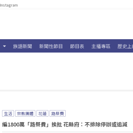
Instagram
族語新聞
新聞性節目
節目表
主播專區
歷史上
生活
宗教團體
花蓮
路祭費
編1800萬「路祭費」挨批 花縣府：不排除停辦或追減