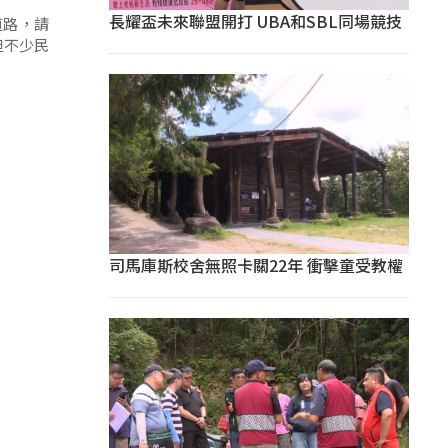
長耀盃未來聯盟開打 UBA和SBL同場競技
道路，請
但不少民
司馬庫斯校舍無照卡關22年 衝擊童受教權