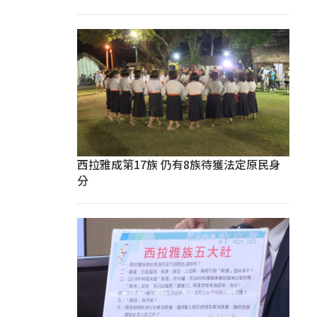
西拉雅成第17族 仍有8族待獲法定原民身
分