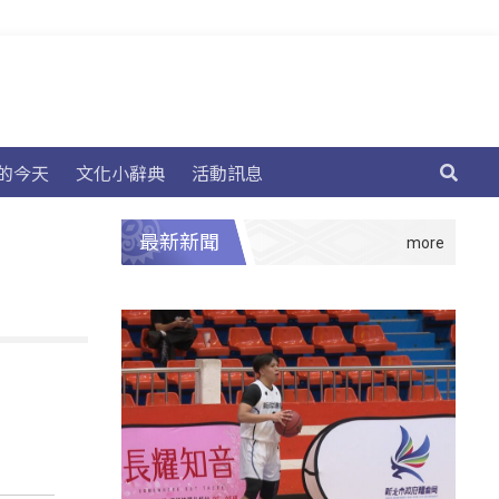
的今天
文化小辭典
活動訊息
最新新聞