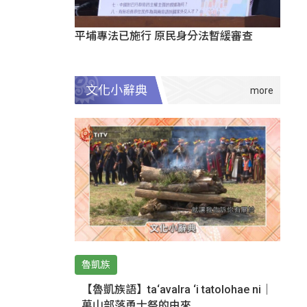
平埔專法已施行 原民身分法暫緩審查
文化小辭典
魯凱族
【魯凱族語】ta‘avalra ‘i tatolohae ni｜
萬山部落勇士祭的由來