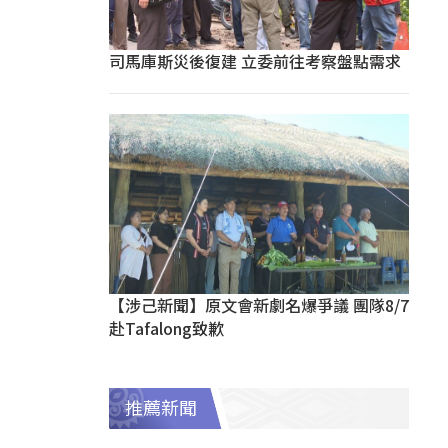
司馬庫斯災後復建 立委前往考察盤點需求
【涉己新聞】原文會新劇名爆爭議 團隊8/7
赴Tafalong致歉
推薦新聞