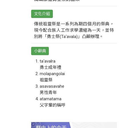
文化介紹
傳統祖靈祭是一系列為期四個月的祭典，
現今配合族人工作求學濃縮為一天，並特
別將「勇士祭(Ta‘avala)」凸顯辦理。
小辭典
ta‘avalra
勇士成年禮
molapangolai
祖靈祭
asavasavahe
男性青年
atamatama
父字輩的稱呼
歷史上的今天