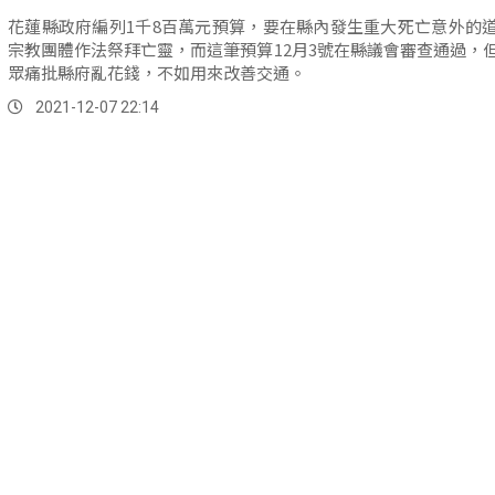
花蓮縣政府編列1千8百萬元預算，要在縣內發生重大死亡意外的
宗教團體作法祭拜亡靈，而這筆預算12月3號在縣議會審查通過，
眾痛批縣府亂花錢，不如用來改善交通。
2021-12-07 22:14