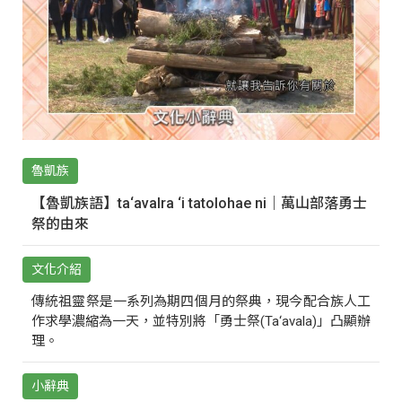
魯凱族
【魯凱族語】ta‘avalra ‘i tatolohae ni｜萬山部落勇士
祭的由來
文化介紹
傳統祖靈祭是一系列為期四個月的祭典，現今配合族人工
作求學濃縮為一天，並特別將「勇士祭(Ta‘avala)」凸顯辦
理。
小辭典