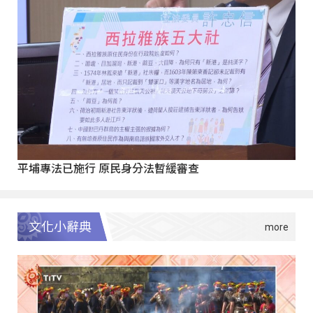
平埔專法已施行 原民身分法暫緩審查
文化小辭典