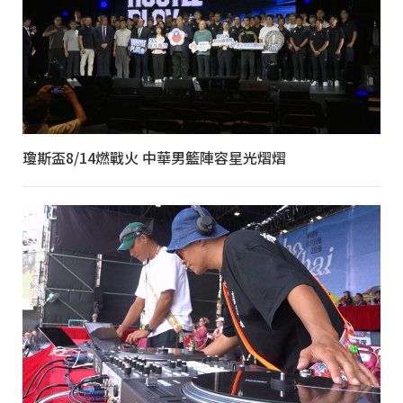
瓊斯盃8/14燃戰火 中華男籃陣容星光熠熠