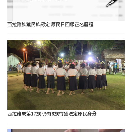
西拉雅族獲民族認定 原民日回顧正名歷程
西拉雅成第17族 仍有8族待獲法定原民身分