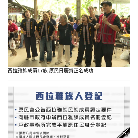
西拉雅族成第17族 原民日慶賀正名成功