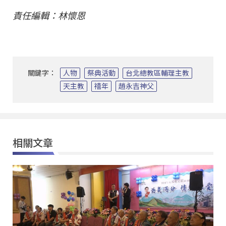
責任編輯：林懷恩
關鍵字：
人物
祭典活動
台北總教區輔理主教
天主教
禧年
趙永吉神父
相關文章