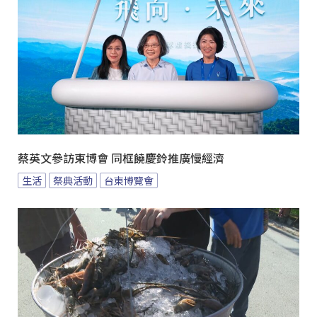
蔡英文參訪東博會 同框饒慶鈴推廣慢經濟
生活
祭典活動
台東博覽會