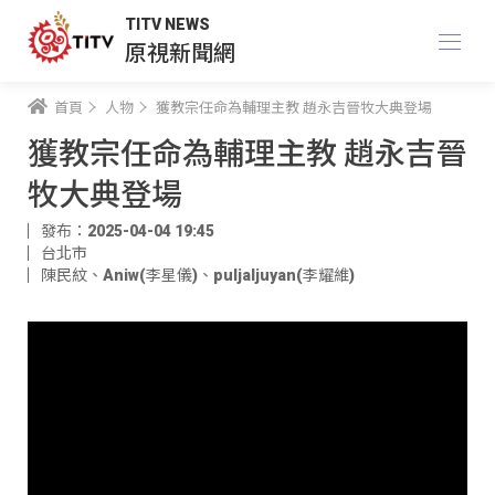
TITV NEWS
原視新聞網
首頁
人物
獲教宗任命為輔理主教 趙永吉晉牧大典登場
獲教宗任命為輔理主教 趙永吉晉
牧大典登場
發布：2025-04-04 19:45
台北市
陳民紋
、
Aniw(李星儀)
、
puljaljuyan(李耀維)