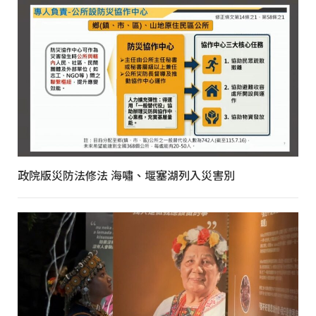
政院版災防法修法 海嘯、堰塞湖列入災害別