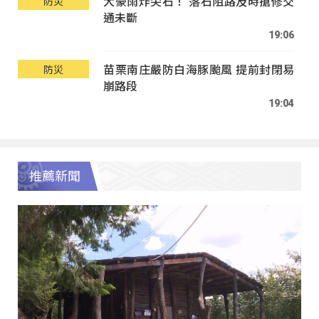
大豪雨炸尖石！ 落石阻路及時搶修交
防災
通未斷
19:06
苗栗南庄嚴防白海豚颱風 提前封閉易
防災
崩路段
19:04
推薦新聞