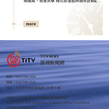
兩颱風、猴害夾擊 梅花部落甜柿損失近6成
more
TITV NEWS
原視新聞網
電話：(02)2788-1600
傳真：(02)2788-1500
地址：台北市南港區重陽路 120 號 5 樓
財團法人原住民族文化事業基金會 版權所有
Copyright © 2021 Indigenous Peoples Cultural Foundation
All Rights Reserved .