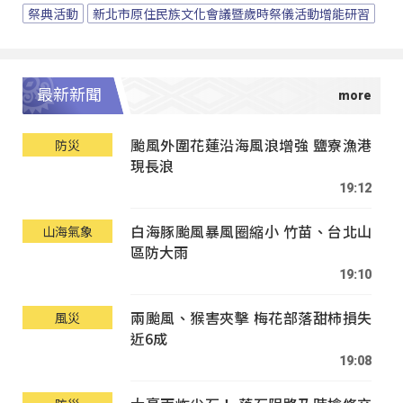
祭典活動
新北市原住民族文化會議暨歲時祭儀活動增能研習
最新新聞
颱風外圍花蓮沿海風浪增強 鹽寮漁港
防災
現長浪
19:12
白海豚颱風暴風圈縮小 竹苗、台北山
山海氣象
區防大雨
19:10
兩颱風、猴害夾擊 梅花部落甜柿損失
風災
近6成
19:08