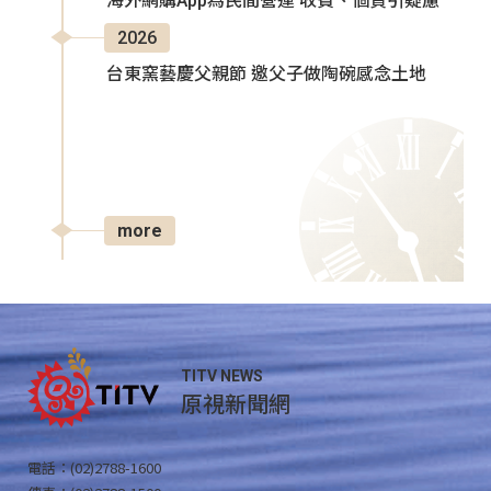
海外網購App為民間營運 收費、個資引疑慮
2026
台東窯藝慶父親節 邀父子做陶碗感念土地
more
TITV NEWS
原視新聞網
電話：(02)2788-1600