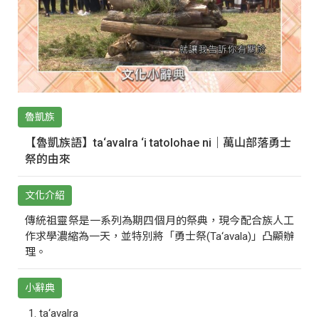
魯凱族
【魯凱族語】ta‘avalra ‘i tatolohae ni｜萬山部落勇士
祭的由來
文化介紹
傳統祖靈祭是一系列為期四個月的祭典，現今配合族人工
作求學濃縮為一天，並特別將「勇士祭(Ta‘avala)」凸顯辦
理。
小辭典
ta‘avalra