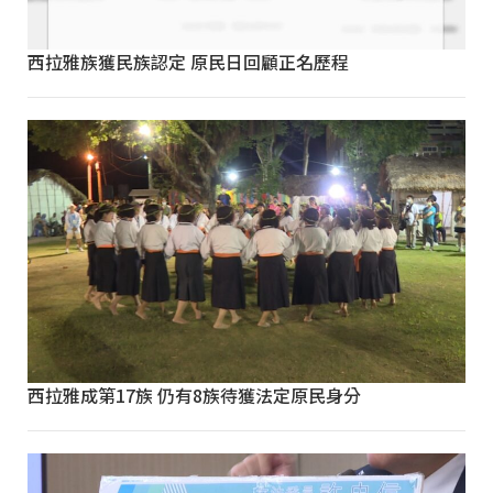
西拉雅族獲民族認定 原民日回顧正名歷程
西拉雅成第17族 仍有8族待獲法定原民身分