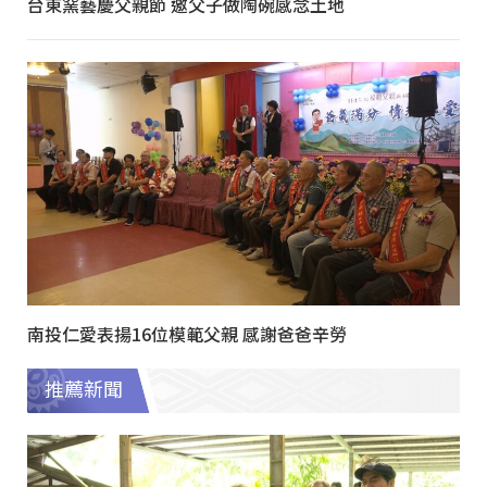
台東窯藝慶父親節 邀父子做陶碗感念土地
南投仁愛表揚16位模範父親 感謝爸爸辛勞
推薦新聞