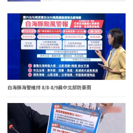
白海豚海警維持 8/8-8/9晨中北部防豪雨