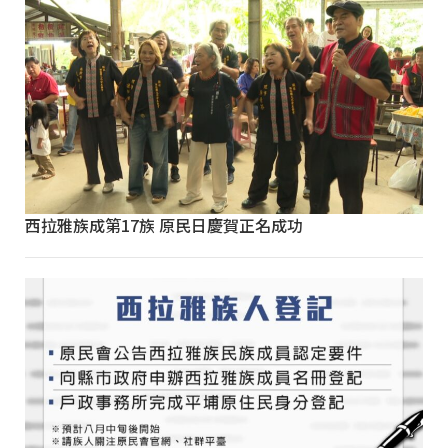
西拉雅族成第17族 原民日慶賀正名成功