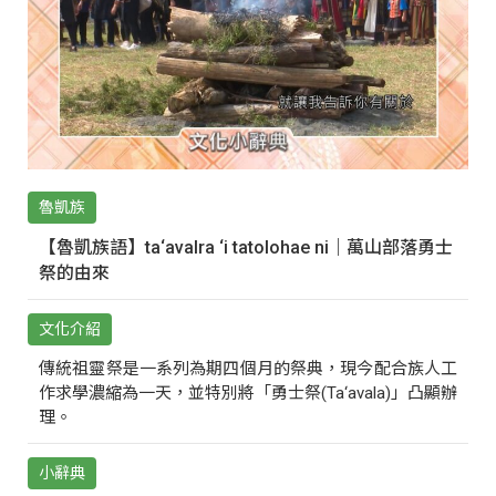
魯凱族
【魯凱族語】ta‘avalra ‘i tatolohae ni｜萬山部落勇士
祭的由來
文化介紹
傳統祖靈祭是一系列為期四個月的祭典，現今配合族人工
作求學濃縮為一天，並特別將「勇士祭(Ta‘avala)」凸顯辦
理。
小辭典