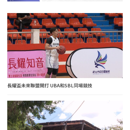
長耀盃未來聯盟開打 UBA和SBL同場競技