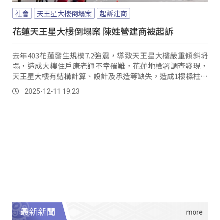
社會
天王星大樓倒塌案
起訴建商
花蓮天王星大樓倒塌案 陳姓營建商被起訴
去年403花蓮發生規模7.2強震，導致天王星大樓嚴重傾斜坍
塌，造成大樓住戶康老師不幸罹難，花蓮地檢署調查發現，
天王星大樓有結構計算、設計及承造等缺失，造成1樓樑柱先
破壞，再加上抗震能力不足向南傾斜倒塌，有設計不良、偷
2025-12-11 19:23
工減料之嫌，依過失致死罪嫌起訴陳姓營建商。
最新新聞