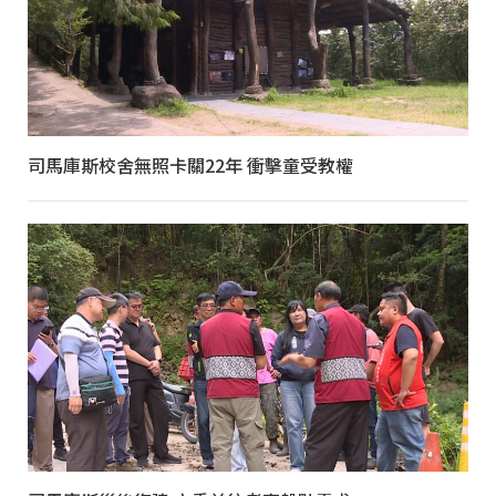
司馬庫斯校舍無照卡關22年 衝擊童受教權