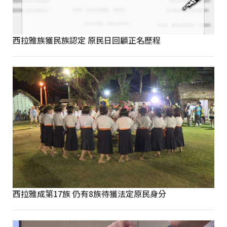
西拉雅族獲民族認定 原民日回顧正名歷程
西拉雅成第17族 仍有8族待獲法定原民身分