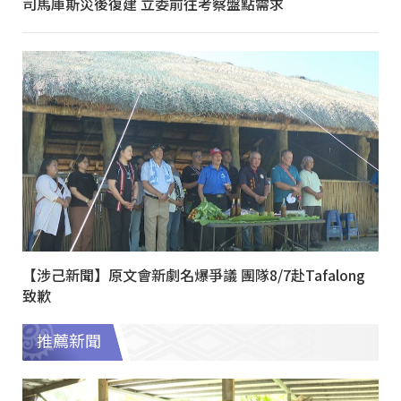
司馬庫斯災後復建 立委前往考察盤點需求
【涉己新聞】原文會新劇名爆爭議 團隊8/7赴Tafalong
致歉
推薦新聞