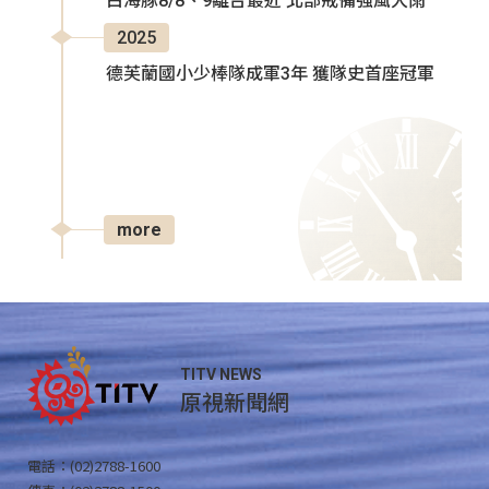
白海豚8/8、9離台最近 北部戒備強風大雨
2025
德芙蘭國小少棒隊成軍3年 獲隊史首座冠軍
more
TITV NEWS
原視新聞網
電話：(02)2788-1600