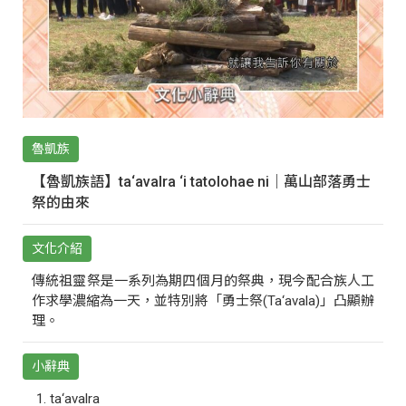
魯凱族
【魯凱族語】ta‘avalra ‘i tatolohae ni｜萬山部落勇士
祭的由來
文化介紹
傳統祖靈祭是一系列為期四個月的祭典，現今配合族人工
作求學濃縮為一天，並特別將「勇士祭(Ta‘avala)」凸顯辦
理。
小辭典
ta‘avalra