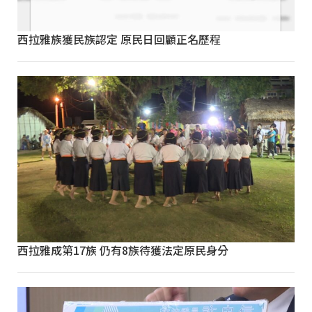
西拉雅族獲民族認定 原民日回顧正名歷程
西拉雅成第17族 仍有8族待獲法定原民身分