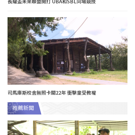
長耀盃未來聯盟開打 UBA和SBL同場競技
司馬庫斯校舍無照卡關22年 衝擊童受教權
推薦新聞