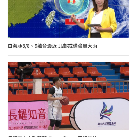
白海豚8/8、9離台最近 北部戒備強風大雨