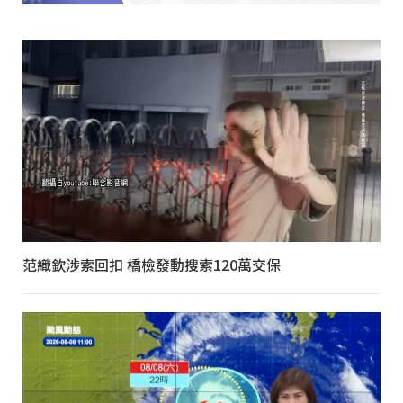
范織欽涉索回扣 橋檢發動搜索120萬交保