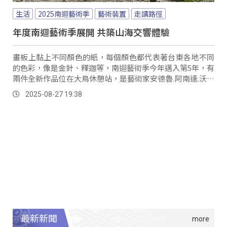
生活
2025南迴藝術季
藝術裝置
走讀路徑
年度南迴藝術季展開 共築山海交響體驗
畫板上黏上不同顏色的紙，每個顏色都代表著台東各地不同
的色彩，像是金針、釋迦等，南迴藝術季今年邁入第5年，有
兩件全新作品位在大鳥休憩站，是藝術家安德魯.阿南達.沃格
爾與大鳥部落一起完成；另一件「成為山的形狀」則在金峰
2025-08-27 19:38
鄉正興衛生站前，是藝術家安君實與正興部落的共創。
最新新聞