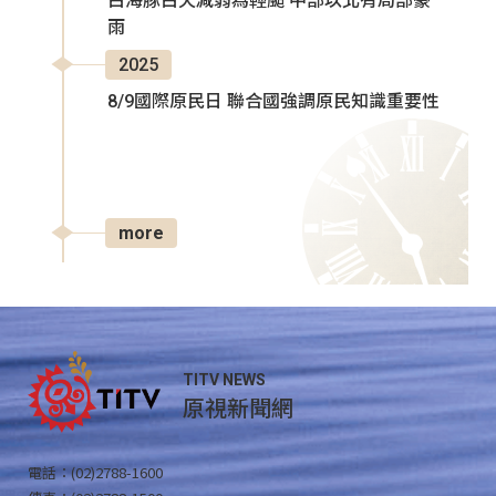
白海豚白天減弱為輕颱 中部以北有局部豪
雨
2025
8/9國際原民日 聯合國強調原民知識重要性
more
TITV NEWS
原視新聞網
電話：(02)2788-1600