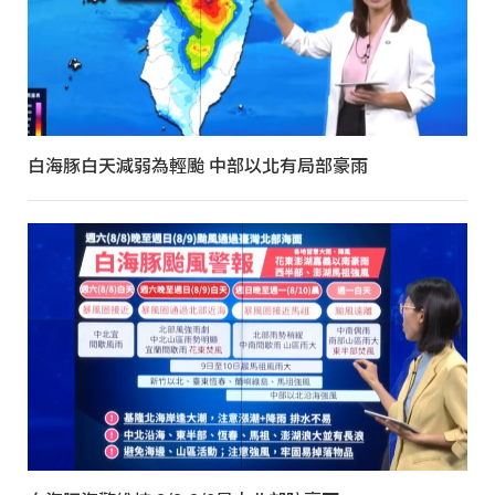
白海豚白天減弱為輕颱 中部以北有局部豪雨