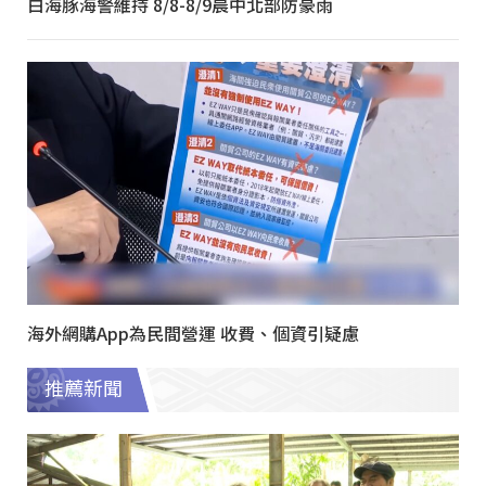
白海豚海警維持 8/8-8/9晨中北部防豪雨
海外網購App為民間營運 收費、個資引疑慮
推薦新聞