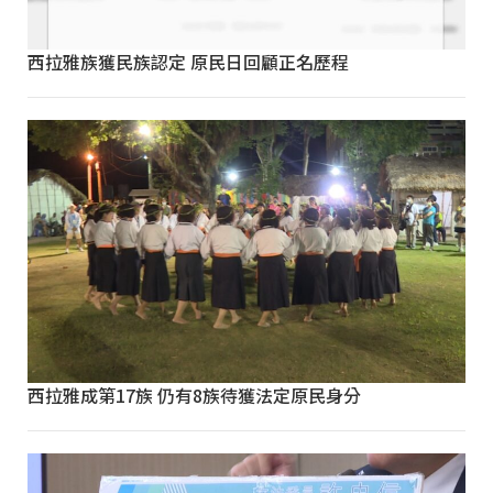
西拉雅族獲民族認定 原民日回顧正名歷程
西拉雅成第17族 仍有8族待獲法定原民身分