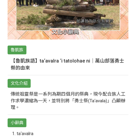
魯凱族
【魯凱族語】ta‘avalra ‘i tatolohae ni｜萬山部落勇士
祭的由來
文化介紹
傳統祖靈祭是一系列為期四個月的祭典，現今配合族人工
作求學濃縮為一天，並特別將「勇士祭(Ta‘avala)」凸顯辦
理。
小辭典
ta‘avalra