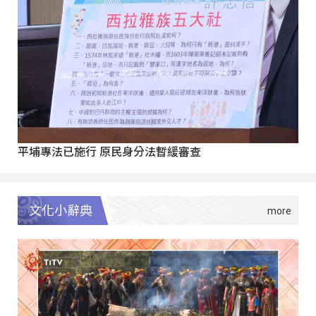
平埔專法已施行 原民身分法暫緩審查
文化小辭典