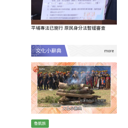
平埔專法已施行 原民身分法暫緩審查
文化小辭典
魯凱族