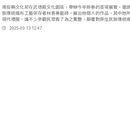
南投縣文化局在武德殿文化園區，舉辦今年新春的首場展覽，邀
族傳統織布工藝保存者林喜美藝師，展出她個人的作品，其中她
現代禮服，讓不少參觀民眾看了為之驚艷，顛覆對原住民族傳統
的想像。
2025-03-13 12:47