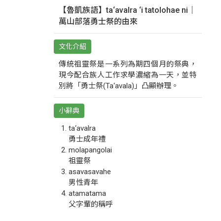
【魯凱族語】ta‘avalra ‘i tatolohae ni｜
萬山部落勇士祭的由來
文化介紹
傳統祖靈祭是一系列為期四個月的祭典，
現今配合族人工作求學濃縮為一天，並特
別將「勇士祭(Ta‘avala)」凸顯辦理。
小辭典
ta‘avalra
勇士成年禮
molapangolai
祖靈祭
asavasavahe
男性青年
atamatama
父字輩的稱呼