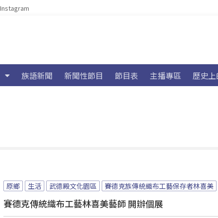
Instagram
族語新聞
新聞性節目
節目表
主播專區
歷史上
原鄉
生活
武德殿文化園區
賽德克族傳統織布工藝保存者林喜美
賽德克傳統織布工藝林喜美藝師 開辦個展