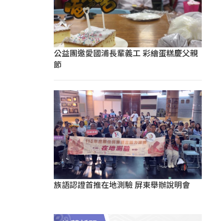
公益團邀愛國浦長輩義工 彩繪蛋糕慶父親
節
族語認證首推在地測驗 屏東舉辦說明會