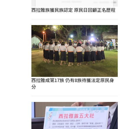
西拉雅族獲民族認定 原民日回顧正名歷程
西拉雅成第17族 仍有8族待獲法定原民身
分