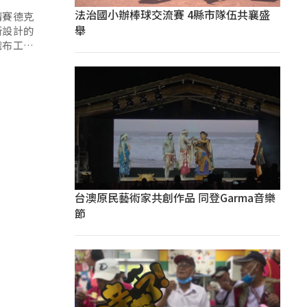
法治國小辦棒球交流賽 4縣市隊伍共襄盛
請賽德克
舉
所設計的
織布工藝
台澳原民藝術家共創作品 同登Garma音樂
節