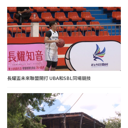
長耀盃未來聯盟開打 UBA和SBL同場競技