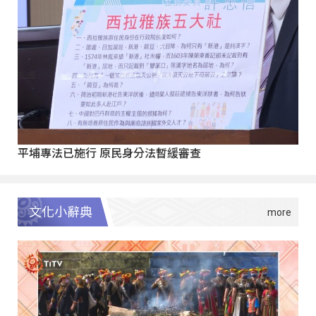
平埔專法已施行 原民身分法暫緩審查
文化小辭典