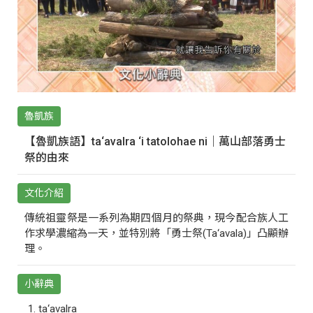
魯凱族
【魯凱族語】ta‘avalra ‘i tatolohae ni｜萬山部落勇士
祭的由來
文化介紹
傳統祖靈祭是一系列為期四個月的祭典，現今配合族人工
作求學濃縮為一天，並特別將「勇士祭(Ta‘avala)」凸顯辦
理。
小辭典
ta‘avalra