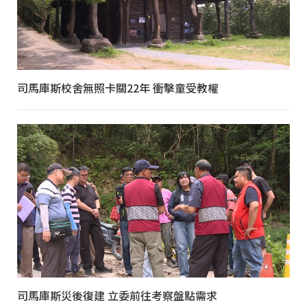
司馬庫斯校舍無照卡關22年 衝擊童受教權
司馬庫斯災後復建 立委前往考察盤點需求