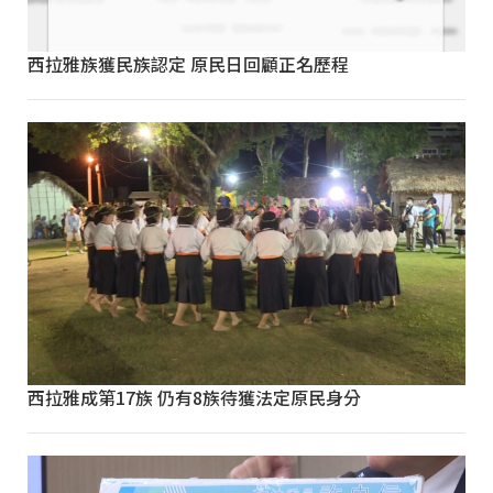
西拉雅族獲民族認定 原民日回顧正名歷程
西拉雅成第17族 仍有8族待獲法定原民身分