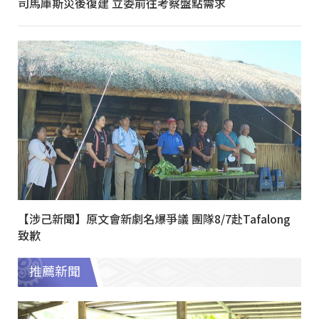
司馬庫斯災後復建 立委前往考察盤點需求
【涉己新聞】原文會新劇名爆爭議 團隊8/7赴Tafalong
致歉
推薦新聞