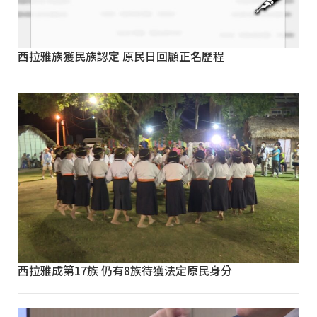
西拉雅族獲民族認定 原民日回顧正名歷程
西拉雅成第17族 仍有8族待獲法定原民身分