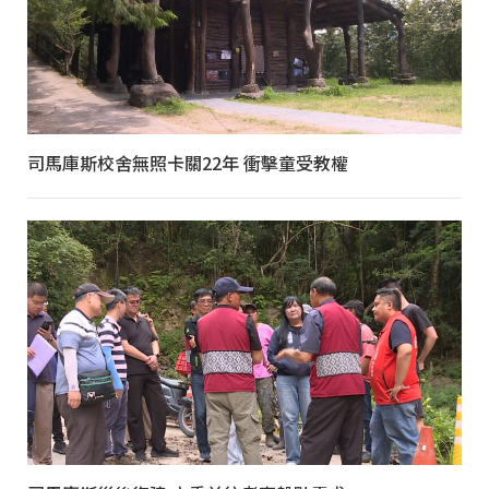
司馬庫斯校舍無照卡關22年 衝擊童受教權