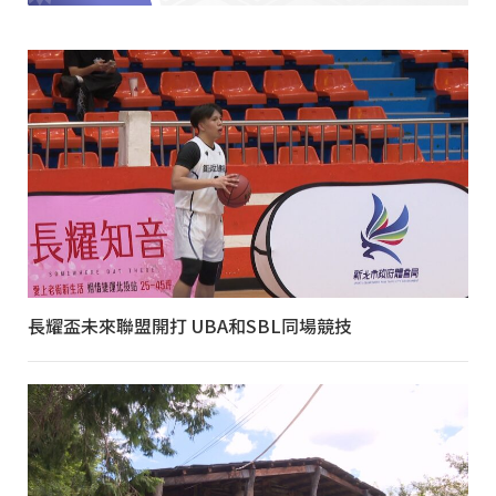
長耀盃未來聯盟開打 UBA和SBL同場競技