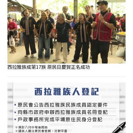
西拉雅族成第17族 原民日慶賀正名成功