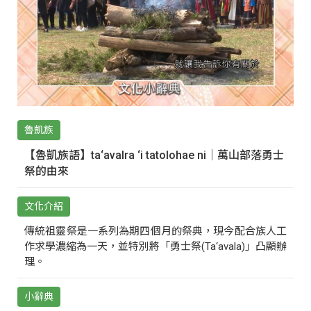
魯凱族
【魯凱族語】ta‘avalra ‘i tatolohae ni｜萬山部落勇士
祭的由來
文化介紹
傳統祖靈祭是一系列為期四個月的祭典，現今配合族人工
作求學濃縮為一天，並特別將「勇士祭(Ta‘avala)」凸顯辦
理。
小辭典