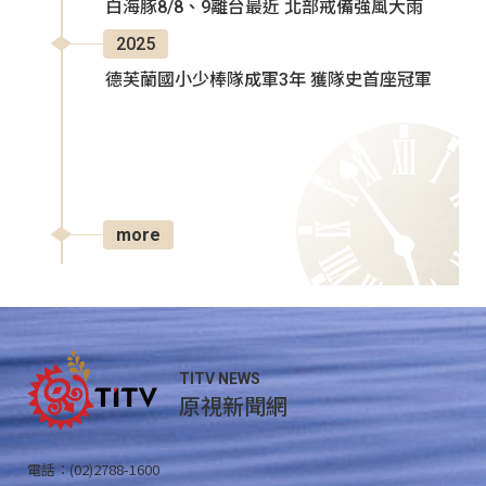
白海豚8/8、9離台最近 北部戒備強風大雨
2025
德芙蘭國小少棒隊成軍3年 獲隊史首座冠軍
more
TITV NEWS
原視新聞網
電話：(02)2788-1600