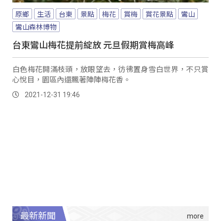
原鄉
生活
台東
景點
梅花
賞梅
賞花景點
鸞山
鸞山森林博物
台東鸞山梅花提前綻放 元旦假期賞梅高峰
白色梅花開滿枝頭，放眼望去，彷彿置身雪白世界，不只賞
心悅目，園區內還飄著陣陣梅花香。
2021-12-31 19:46
最新新聞