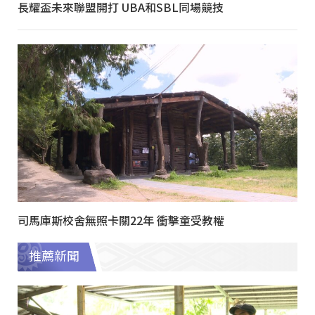
長耀盃未來聯盟開打 UBA和SBL同場競技
司馬庫斯校舍無照卡關22年 衝擊童受教權
推薦新聞