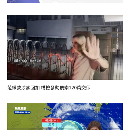
范織欽涉索回扣 橋檢發動搜索120萬交保