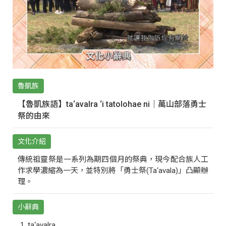
魯凱族
【魯凱族語】ta‘avalra ‘i tatolohae ni｜萬山部落勇士
祭的由來
文化介紹
傳統祖靈祭是一系列為期四個月的祭典，現今配合族人工
作求學濃縮為一天，並特別將「勇士祭(Ta‘avala)」凸顯辦
理。
小辭典
ta‘avalra