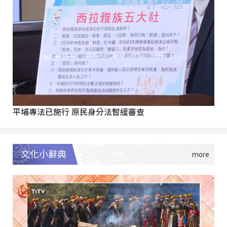
平埔專法已施行 原民身分法暫緩審查
文化小辭典