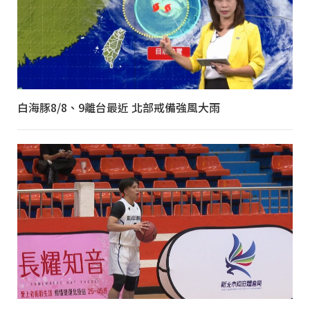
白海豚8/8、9離台最近 北部戒備強風大雨