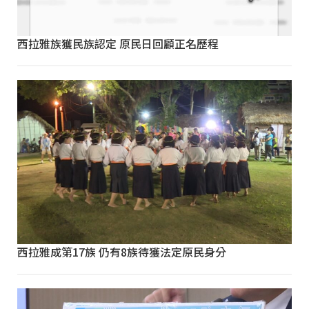
西拉雅族獲民族認定 原民日回顧正名歷程
西拉雅成第17族 仍有8族待獲法定原民身分