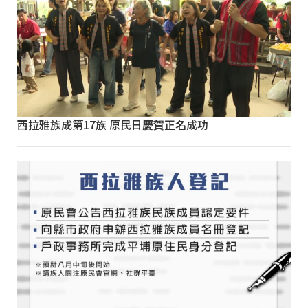
西拉雅族成第17族 原民日慶賀正名成功