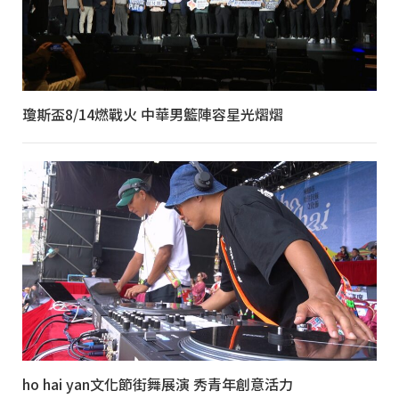
瓊斯盃8/14燃戰火 中華男籃陣容星光熠熠
ho hai yan文化節街舞展演 秀青年創意活力