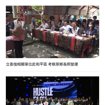
立委偕相關單位赴和平區 考察原鄉長照營運