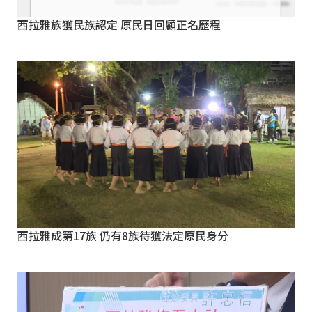
西拉雅族獲民族認定 原民日回顧正名歷程
西拉雅成第17族 仍有8族待獲法定原民身分