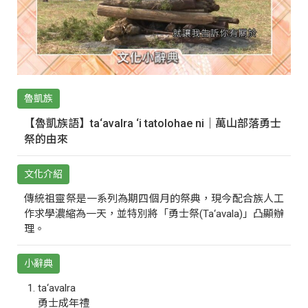
魯凱族
【魯凱族語】ta‘avalra ‘i tatolohae ni｜萬山部落勇士
祭的由來
文化介紹
傳統祖靈祭是一系列為期四個月的祭典，現今配合族人工
作求學濃縮為一天，並特別將「勇士祭(Ta‘avala)」凸顯辦
理。
小辭典
ta‘avalra
勇士成年禮