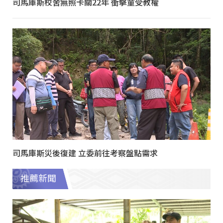
司馬庫斯校舍無照卡關22年 衝擊童受教權
司馬庫斯災後復建 立委前往考察盤點需求
推薦新聞