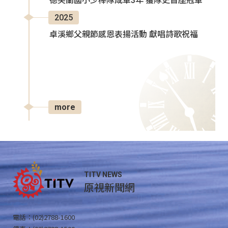
德芙蘭國小少棒隊成軍3年 獲隊史首座冠軍
2025
卓溪鄉父親節感恩表揚活動 獻唱詩歌祝福
more
TITV NEWS
原視新聞網
電話：(02)2788-1600