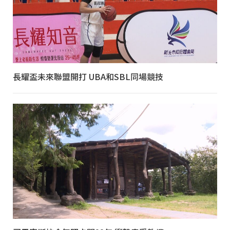
長耀盃未來聯盟開打 UBA和SBL同場競技