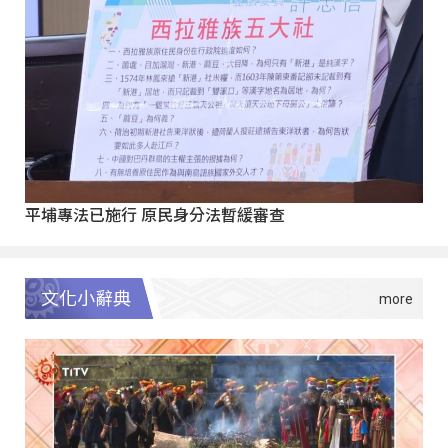
平埔專法已施行 原民身分法暫緩審查
文化小辭典