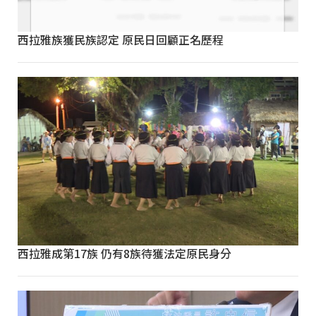
西拉雅族獲民族認定 原民日回顧正名歷程
西拉雅成第17族 仍有8族待獲法定原民身分