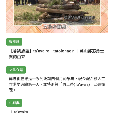
魯凱族
【魯凱族語】ta‘avalra ‘i tatolohae ni｜萬山部落勇士
祭的由來
文化介紹
傳統祖靈祭是一系列為期四個月的祭典，現今配合族人工
作求學濃縮為一天，並特別將「勇士祭(Ta‘avala)」凸顯辦
理。
小辭典
ta‘avalra