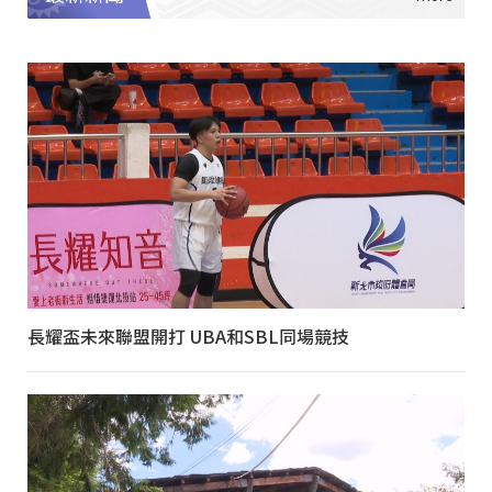
長耀盃未來聯盟開打 UBA和SBL同場競技