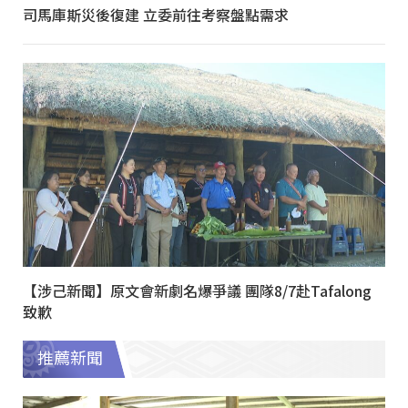
司馬庫斯災後復建 立委前往考察盤點需求
【涉己新聞】原文會新劇名爆爭議 團隊8/7赴Tafalong
致歉
推薦新聞