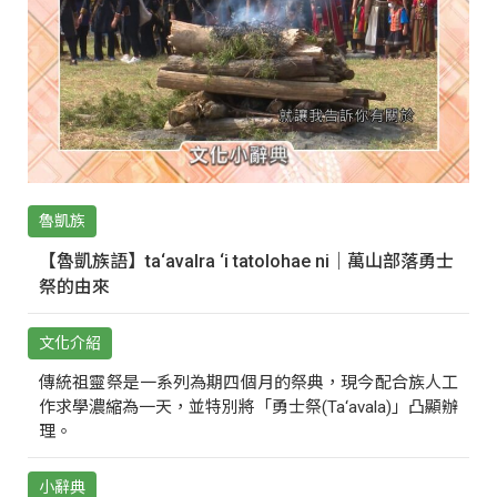
魯凱族
【魯凱族語】ta‘avalra ‘i tatolohae ni｜萬山部落勇士
祭的由來
文化介紹
傳統祖靈祭是一系列為期四個月的祭典，現今配合族人工
作求學濃縮為一天，並特別將「勇士祭(Ta‘avala)」凸顯辦
理。
小辭典