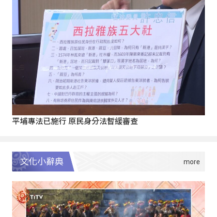
平埔專法已施行 原民身分法暫緩審查
文化小辭典