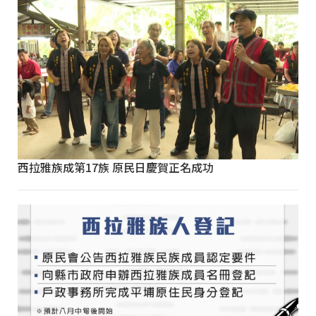
西拉雅族成第17族 原民日慶賀正名成功