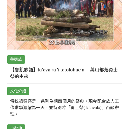
魯凱族
【魯凱族語】ta‘avalra ‘i tatolohae ni｜萬山部落勇士
祭的由來
文化介紹
傳統祖靈祭是一系列為期四個月的祭典，現今配合族人工
作求學濃縮為一天，並特別將「勇士祭(Ta‘avala)」凸顯辦
理。
小辭典