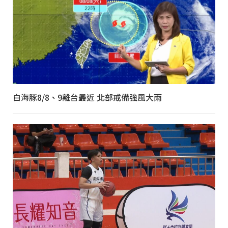
白海豚8/8、9離台最近 北部戒備強風大雨