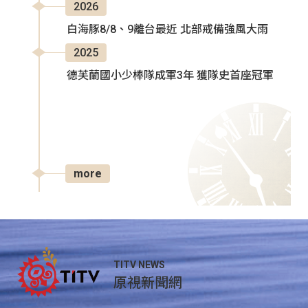
2026
白海豚8/8、9離台最近 北部戒備強風大雨
2025
德芙蘭國小少棒隊成軍3年 獲隊史首座冠軍
more
TITV NEWS
原視新聞網