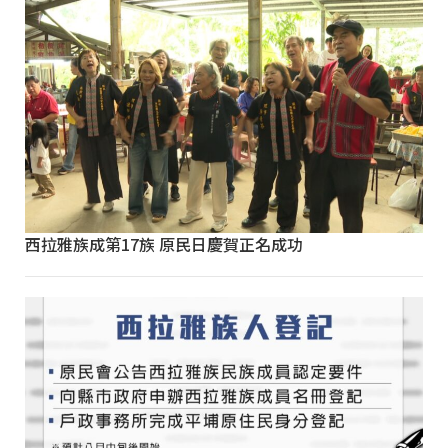
西拉雅族成第17族 原民日慶賀正名成功