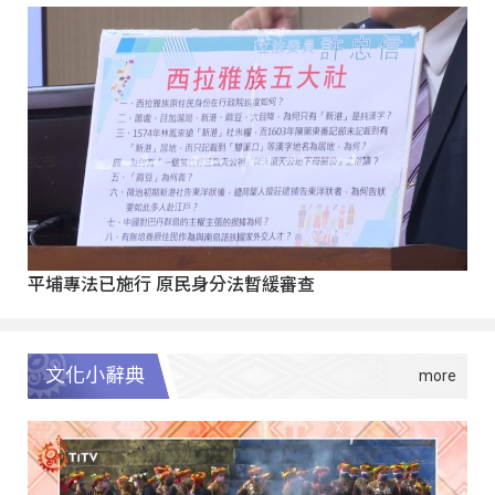
平埔專法已施行 原民身分法暫緩審查
文化小辭典