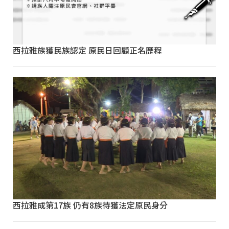
西拉雅族獲民族認定 原民日回顧正名歷程
西拉雅成第17族 仍有8族待獲法定原民身分