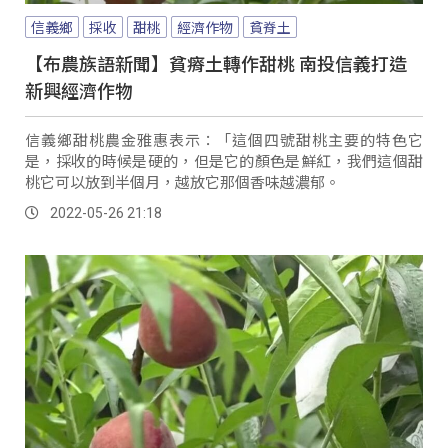
信義鄉
採收
甜桃
經濟作物
貧脊土
【布農族語新聞】貧瘠土轉作甜桃 南投信義打造
新興經濟作物
信義鄉甜桃農金雅惠表示：「這個四號甜桃主要的特色它
是，採收的時候是硬的，但是它的顏色是鮮紅，我們這個甜
桃它可以放到半個月，越放它那個香味越濃郁。
2022-05-26 21:18