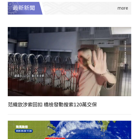
最新新聞
范織欽涉索回扣 橋檢發動搜索120萬交保