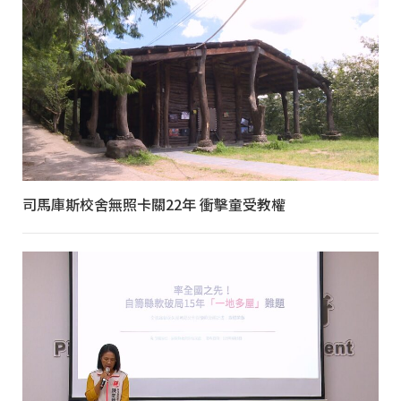
司馬庫斯校舍無照卡關22年 衝擊童受教權