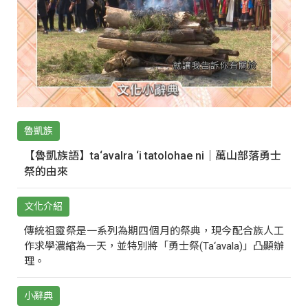
魯凱族
【魯凱族語】ta‘avalra ‘i tatolohae ni｜萬山部落勇士
祭的由來
文化介紹
傳統祖靈祭是一系列為期四個月的祭典，現今配合族人工
作求學濃縮為一天，並特別將「勇士祭(Ta‘avala)」凸顯辦
理。
小辭典