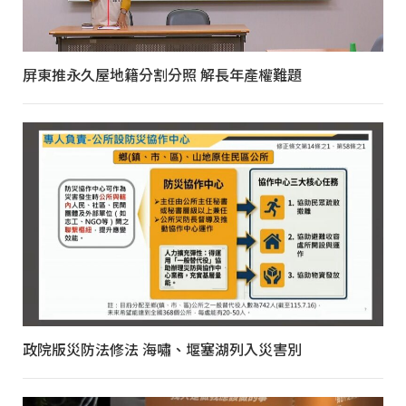
屏東推永久屋地籍分割分照 解長年產權難題
政院版災防法修法 海嘯、堰塞湖列入災害別