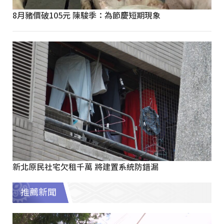
8月豬價破105元 陳駿季：為節慶短期現象
新北原民社宅欠租千萬 將建置系統防錯漏
推薦新聞