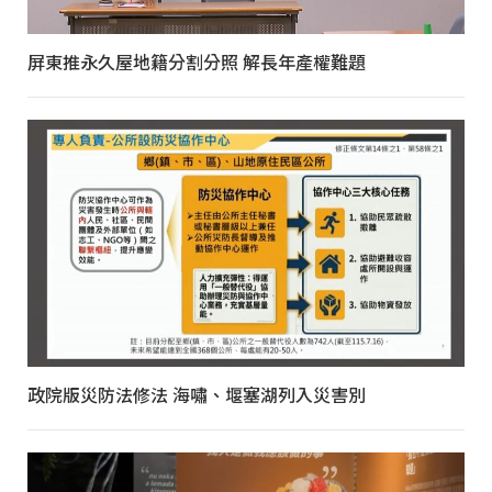
屏東推永久屋地籍分割分照 解長年產權難題
政院版災防法修法 海嘯、堰塞湖列入災害別