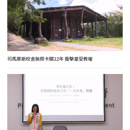
司馬庫斯校舍無照卡關22年 衝擊童受教權