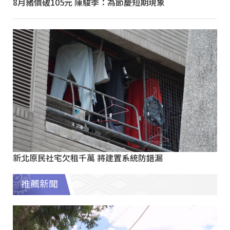
8月豬價破105元 陳駿季：為節慶短期現象
新北原民社宅欠租千萬 將建置系統防錯漏
推薦新聞