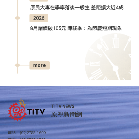
原民大專在學率落後一般生 差距擴大近4成
2026
8月豬價破105元 陳駿季：為節慶短期現象
more
TITV NEWS
原視新聞網
電話：(02)2788-1600