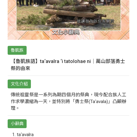
魯凱族
【魯凱族語】ta‘avalra ‘i tatolohae ni｜萬山部落勇士
祭的由來
文化介紹
傳統祖靈祭是一系列為期四個月的祭典，現今配合族人工
作求學濃縮為一天，並特別將「勇士祭(Ta‘avala)」凸顯辦
理。
小辭典
ta‘avalra