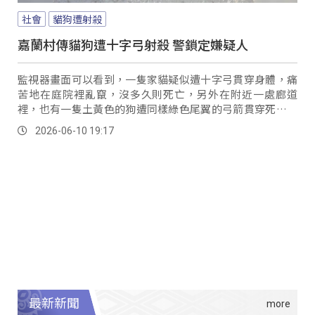
社會
貓狗遭射殺
嘉蘭村傳貓狗遭十字弓射殺 警鎖定嫌疑人
監視器畫面可以看到，一隻家貓疑似遭十字弓貫穿身體，痛
苦地在庭院裡亂竄，沒多久則死亡，另外在附近一處廊道
裡，也有一隻土黃色的狗遭同樣綠色尾翼的弓箭貫穿死亡，
民眾發現後趕緊通報村辦，居民也擔心這種殺傷力強的器
2026-06-10 19:17
械，萬一傷及民眾後果不堪設想。
最新新聞