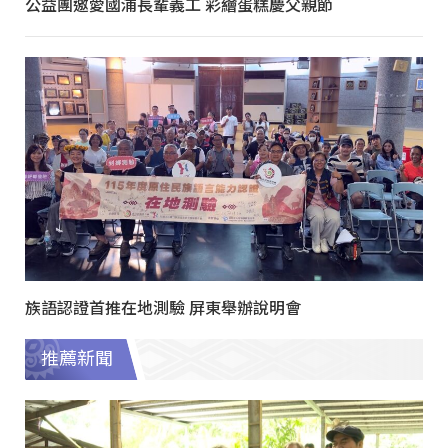
公益團邀愛國浦長輩義工 彩繪蛋糕慶父親節
族語認證首推在地測驗 屏東舉辦說明會
推薦新聞