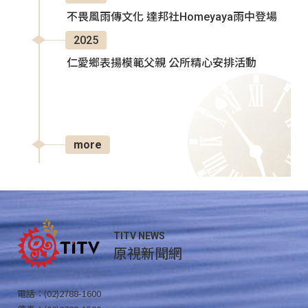
不畏風雨傳文化 達邦社Homeyaya雨中登場
2025
仁愛鄉表揚模範父親 公所精心安排活動
more
TITV NEWS
原視新聞網
電話：(02)2788-1600