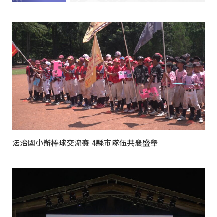
法治國小辦棒球交流賽 4縣市隊伍共襄盛舉