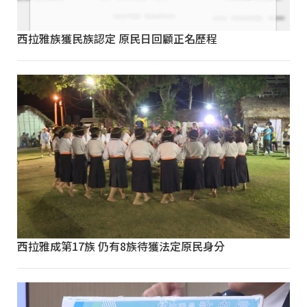
西拉雅族獲民族認定 原民日回顧正名歷程
西拉雅成第17族 仍有8族待獲法定原民身分