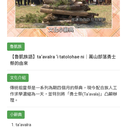
魯凱族
【魯凱族語】ta‘avalra ‘i tatolohae ni｜萬山部落勇士
祭的由來
文化介紹
傳統祖靈祭是一系列為期四個月的祭典，現今配合族人工
作求學濃縮為一天，並特別將「勇士祭(Ta‘avala)」凸顯辦
理。
小辭典
ta‘avalra