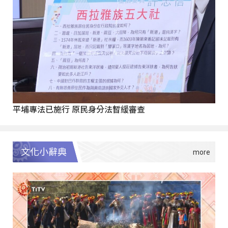
平埔專法已施行 原民身分法暫緩審查
文化小辭典