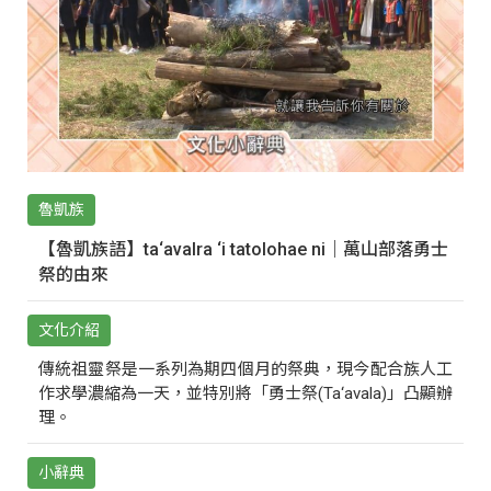
魯凱族
【魯凱族語】ta‘avalra ‘i tatolohae ni｜萬山部落勇士
祭的由來
文化介紹
傳統祖靈祭是一系列為期四個月的祭典，現今配合族人工
作求學濃縮為一天，並特別將「勇士祭(Ta‘avala)」凸顯辦
理。
小辭典