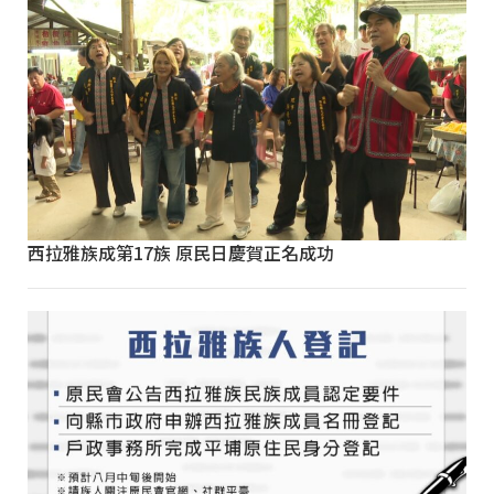
西拉雅族成第17族 原民日慶賀正名成功