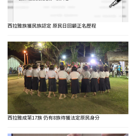
西拉雅族獲民族認定 原民日回顧正名歷程
西拉雅成第17族 仍有8族待獲法定原民身分