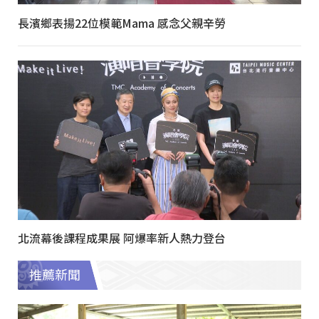
長濱鄉表揚22位模範Mama 感念父親辛勞
北流幕後課程成果展 阿爆率新人熱力登台
推薦新聞