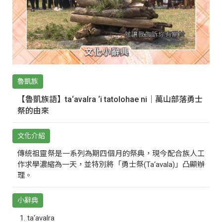
魯凱族
【魯凱族語】ta‘avalra ‘i tatolohae ni｜萬山部落勇士
祭的由來
文化介紹
傳統祖靈祭是一系列為期四個月的祭典，現今配合族人工
作求學濃縮為一天，並特別將「勇士祭(Ta‘avala)」凸顯辦
理。
小辭典
ta‘avalra