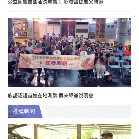
公益團邀愛國浦長輩義工 彩繪蛋糕慶父親節
族語認證首推在地測驗 屏東舉辦說明會
推薦新聞