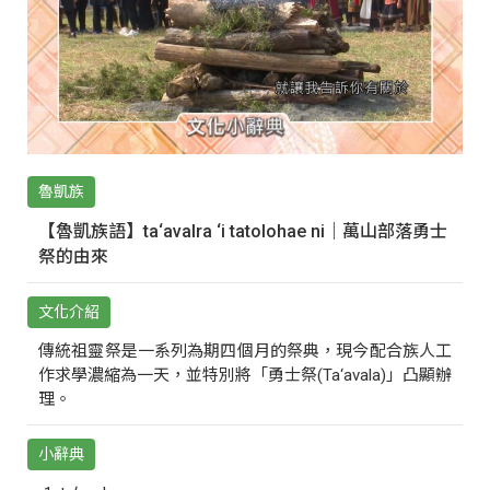
魯凱族
【魯凱族語】ta‘avalra ‘i tatolohae ni｜萬山部落勇士
祭的由來
文化介紹
傳統祖靈祭是一系列為期四個月的祭典，現今配合族人工
作求學濃縮為一天，並特別將「勇士祭(Ta‘avala)」凸顯辦
理。
小辭典