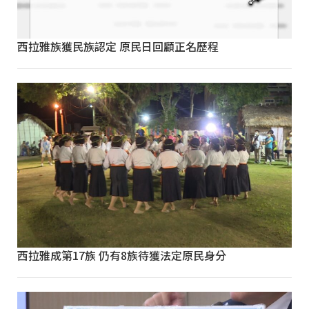
西拉雅族獲民族認定 原民日回顧正名歷程
西拉雅成第17族 仍有8族待獲法定原民身分