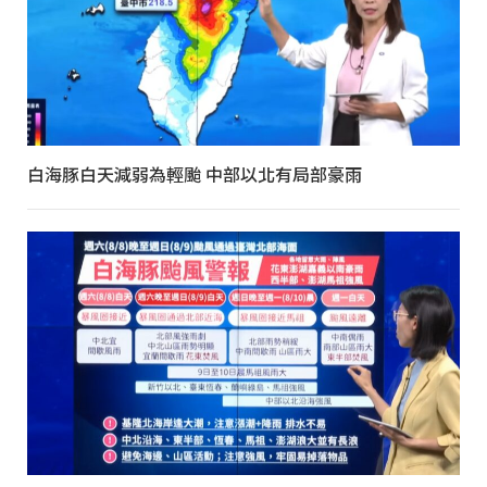
白海豚白天減弱為輕颱 中部以北有局部豪雨