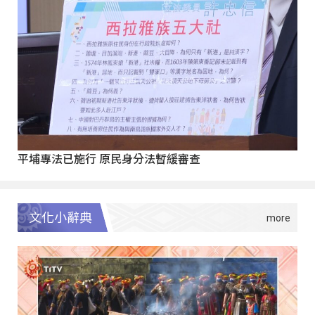
平埔專法已施行 原民身分法暫緩審查
文化小辭典