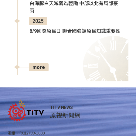
白海豚白天減弱為輕颱 中部以北有局部豪
雨
2025
8/9國際原民日 聯合國強調原民知識重要性
more
TITV NEWS
原視新聞網
電話：(02)2788-1600