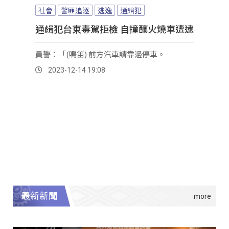
社會
警匪追逐
逃逸
通緝犯
通緝犯台東毒駕拒檢 自撞釀火燒車遭逮
員警：「(鳴笛) 前方汽車請靠邊停車。
2023-12-14 19:08
最新新聞