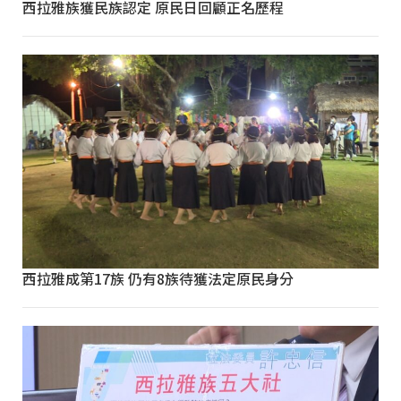
西拉雅族獲民族認定 原民日回顧正名歷程
西拉雅成第17族 仍有8族待獲法定原民身分