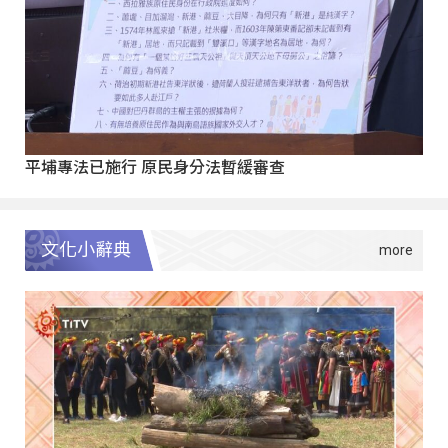
平埔專法已施行 原民身分法暫緩審查
文化小辭典