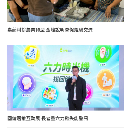
嘉蘭村拚農業轉型 金峰說明會促經驗交流
國健署推互動展 長者量六力揪失能警訊