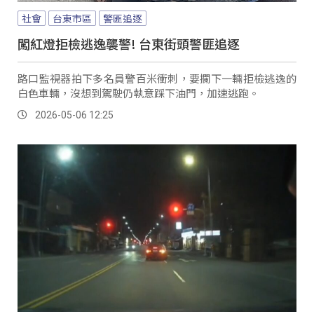
社會
台東市區
警匪追逐
闖紅燈拒檢逃逸襲警! 台東街頭警匪追逐
路口監視器拍下多名員警百米衝刺，要攔下一輛拒檢逃逸的
白色車輛，沒想到駕駛仍執意踩下油門，加速逃跑。
2026-05-06 12:25