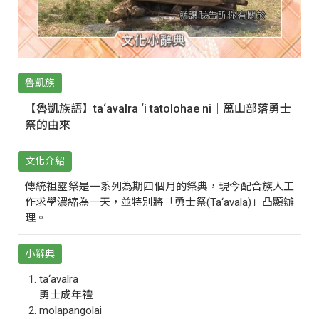
魯凱族
【魯凱族語】ta‘avalra ‘i tatolohae ni｜萬山部落勇士
祭的由來
文化介紹
傳統祖靈祭是一系列為期四個月的祭典，現今配合族人工
作求學濃縮為一天，並特別將「勇士祭(Ta‘avala)」凸顯辦
理。
小辭典
ta‘avalra
勇士成年禮
molapangolai