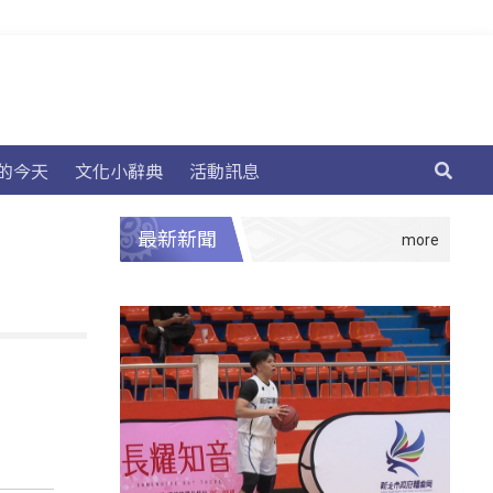
的今天
文化小辭典
活動訊息
最新新聞