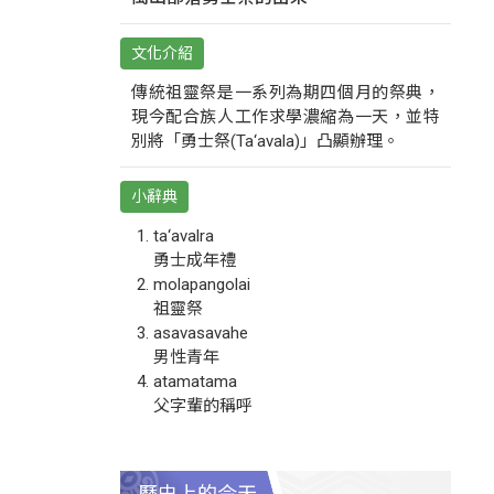
文化介紹
傳統祖靈祭是一系列為期四個月的祭典，
現今配合族人工作求學濃縮為一天，並特
別將「勇士祭(Ta‘avala)」凸顯辦理。
小辭典
ta‘avalra
勇士成年禮
molapangolai
祖靈祭
asavasavahe
男性青年
atamatama
父字輩的稱呼
歷史上的今天