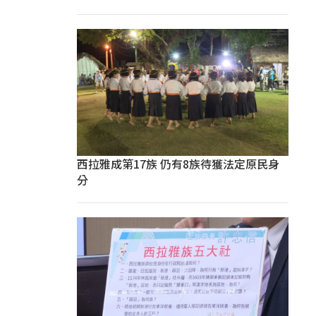
西拉雅成第17族 仍有8族待獲法定原民身
分