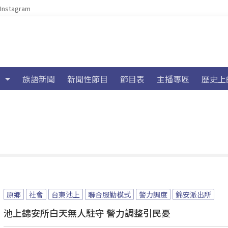
Instagram
族語新聞
新聞性節目
節目表
主播專區
歷史上
原鄉
社會
台東池上
聯合服勤模式
警力調度
錦安派出所
池上錦安所白天無人駐守 警力調整引民憂