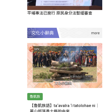
平埔專法已施行 原民身分法暫緩審查
文化小辭典
魯凱族
【魯凱族語】ta‘avalra ‘i tatolohae ni｜
萬山部落勇士祭的由來