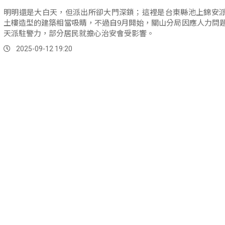
明明還是大白天，但派出所卻大門深鎖；這裡是台東縣池上錦安
土樓造型的建築相當吸睛，不過自9月開始，關山分局因應人力問
天派駐警力，部分居民就擔心治安會受影響。
2025-09-12 19:20