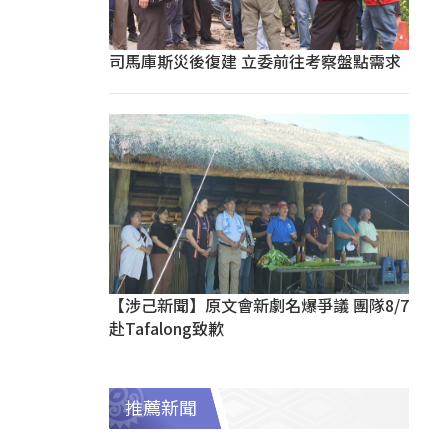
司馬庫斯災後復建 立委前往考察盤點需求
【涉己新聞】原文會新劇名爆爭議 團隊8/7
赴Tafalong致歉
推薦新聞