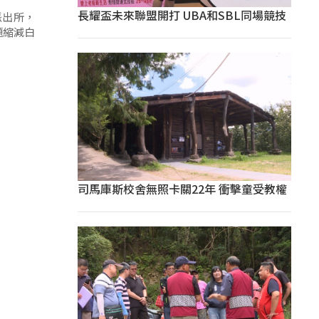
長耀盃未來聯盟開打 UBA和SBL同場競技
派出所，
題縮減白
司馬庫斯校舍無照卡關22年 衝擊童受教權