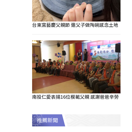
台東窯藝慶父親節 邀父子做陶碗感念土地
南投仁愛表揚16位模範父親 感謝爸爸辛勞
推薦新聞