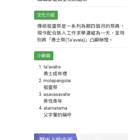
文化介紹
傳統祖靈祭是一系列為期四個月的祭典，
現今配合族人工作求學濃縮為一天，並特
別將「勇士祭(Ta‘avala)」凸顯辦理。
小辭典
ta‘avalra
勇士成年禮
molapangolai
祖靈祭
asavasavahe
男性青年
atamatama
父字輩的稱呼
歷史上的今天