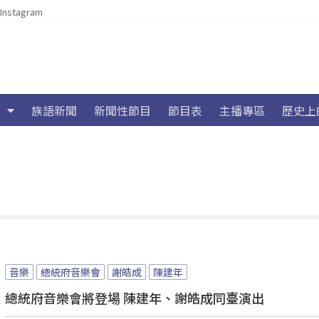
Instagram
族語新聞
新聞性節目
節目表
主播專區
歷史上
音樂
總統府音樂會
謝皓成
陳建年
總統府音樂會將登場 陳建年、謝皓成同臺演出