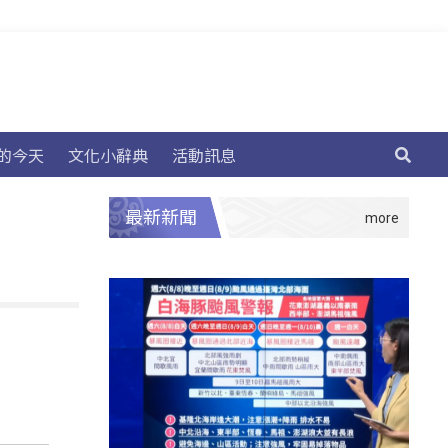
的今天
文化小辭典
活動訊息
最新新聞