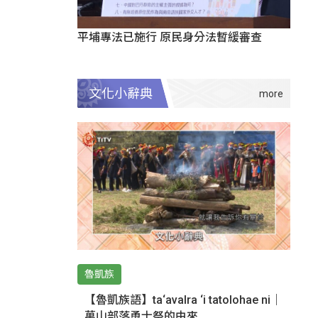
平埔專法已施行 原民身分法暫緩審查
文化小辭典
魯凱族
【魯凱族語】ta‘avalra ‘i tatolohae ni｜
萬山部落勇士祭的由來