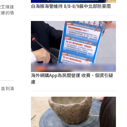
白海豚海警維持 8/8-8/9晨中北部防豪雨
歌王陳建
家鄉的情
海外網購App為民間營運 收費、個資引疑
慮
，直到滿