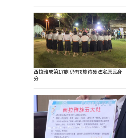
西拉雅成第17族 仍有8族待獲法定原民身
分