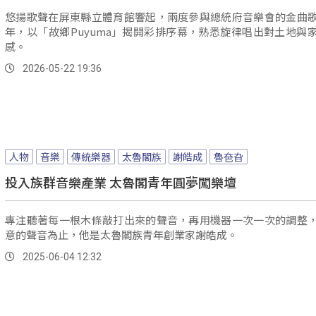
悠揚歌聲在屏東縣立體育館響起，兩度參與總統府音樂會的金曲
年，以「故鄉Puyuma」揭開彩排序幕，熟悉旋律唱出對土地與
感。
2026-05-22 19:36
人物
音樂
傳統樂器
太魯閣族
謝皓成
魯夿旮
投入族群音樂產業 太魯閣青年圓夢闖樂壇
專注聽著每一根木條敲打出來的聲音，再用機器一次一次的調整
意的聲音為止，他是太魯閣族青年創業家謝皓成。
2025-06-04 12:32