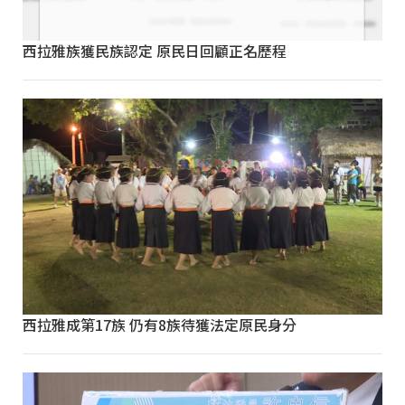
西拉雅族獲民族認定 原民日回顧正名歷程
西拉雅成第17族 仍有8族待獲法定原民身分