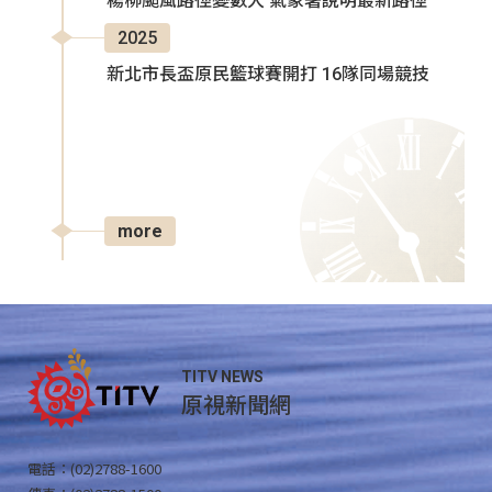
楊柳颱風路徑變數大 氣象署說明最新路徑
2025
新北市長盃原民籃球賽開打 16隊同場競技
more
TITV NEWS
原視新聞網
電話：(02)2788-1600