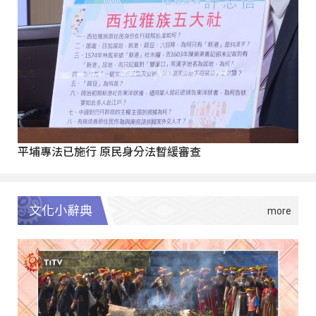
平埔專法已施行 原民身分法暫緩審查
文化小辭典