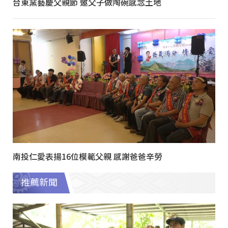
台東窯藝慶父親節 邀父子做陶碗感念土地
南投仁愛表揚16位模範父親 感謝爸爸辛勞
推薦新聞