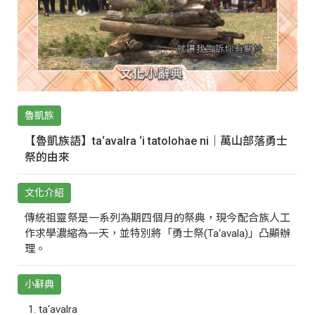
魯凱族
【魯凱族語】ta‘avalra ‘i tatolohae ni｜萬山部落勇士
祭的由來
文化介紹
傳統祖靈祭是一系列為期四個月的祭典，現今配合族人工
作求學濃縮為一天，並特別將「勇士祭(Ta‘avala)」凸顯辦
理。
小辭典
ta‘avalra