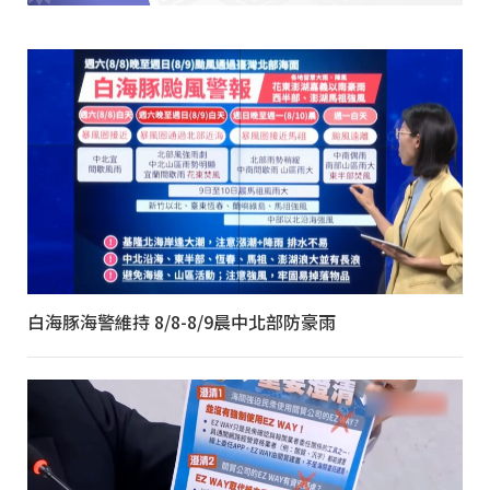
白海豚海警維持 8/8-8/9晨中北部防豪雨