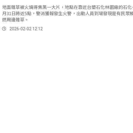
地面雜草被火燒得焦黑一大片，地點在靠近台塑石化林園廠的石化
月31日將近5點，警消獲報發生火警，出動人員到場發現是有民眾
燃周邊雜草。
2026-02-02 12:12