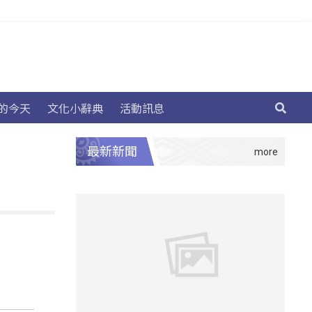
的今天
文化小辭典
活動訊息
最新新聞