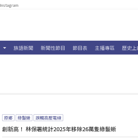
Instagram
族語新聞
新聞性節目
節目表
主播專區
歷史上
原鄉
綠鬣蜥
誤觸高壓電線
創新高！ 林保署統計2025年移除26萬隻綠鬣蜥