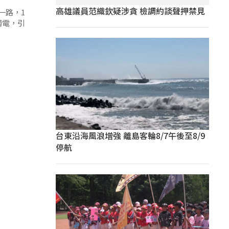
高雄議員范織欽疑涉貪 檢調約談聲押禁見
一路，1
觸電，引
台東沿海風浪增強 離島客輪8/7午後至8/9
停航