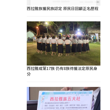
西拉雅族獲民族認定 原民日回顧正名歷程
西拉雅成第17族 仍有8族待獲法定原民身
分