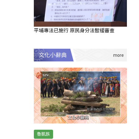
平埔專法已施行 原民身分法暫緩審查
文化小辭典
魯凱族