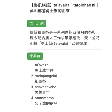
【魯凱族語】ta‘avalra ‘i tatolohae ni｜
萬山部落勇士祭的由來
文化介紹
傳統祖靈祭是一系列為期四個月的祭典，
現今配合族人工作求學濃縮為一天，並特
別將「勇士祭(Ta‘avala)」凸顯辦理。
小辭典
ta‘avalra
勇士成年禮
molapangolai
祖靈祭
asavasavahe
男性青年
atamatama
父字輩的稱呼