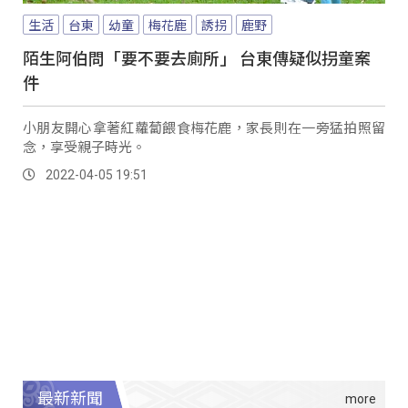
生活
台東
幼童
梅花鹿
誘拐
鹿野
陌生阿伯問「要不要去廁所」 台東傳疑似拐童案
件
小朋友開心拿著紅蘿蔔餵食梅花鹿，家長則在一旁猛拍照留
念，享受親子時光。
2022-04-05 19:51
最新新聞