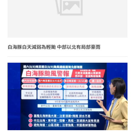
白海豚白天減弱為輕颱 中部以北有局部豪雨