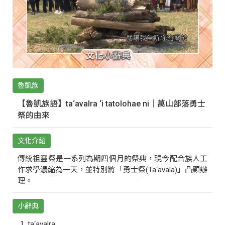
魯凱族
【魯凱族語】ta‘avalra ‘i tatolohae ni｜萬山部落勇士
祭的由來
文化介紹
傳統祖靈祭是一系列為期四個月的祭典，現今配合族人工
作求學濃縮為一天，並特別將「勇士祭(Ta‘avala)」凸顯辦
理。
小辭典
ta‘avalra