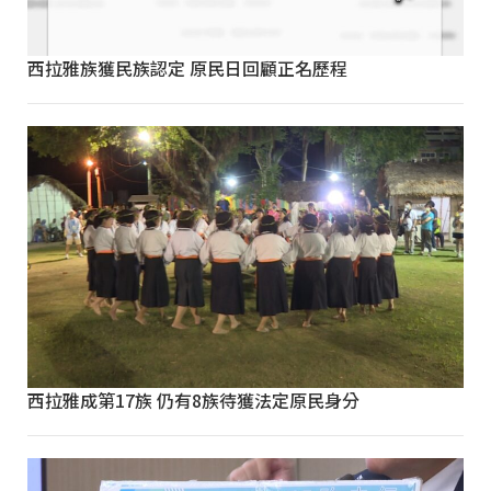
西拉雅族獲民族認定 原民日回顧正名歷程
西拉雅成第17族 仍有8族待獲法定原民身分