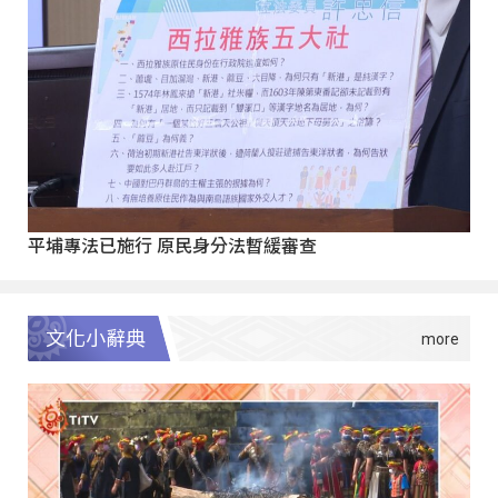
平埔專法已施行 原民身分法暫緩審查
文化小辭典