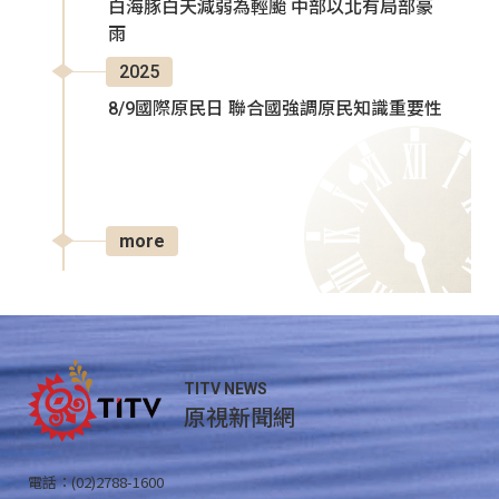
白海豚白天減弱為輕颱 中部以北有局部豪
雨
2025
8/9國際原民日 聯合國強調原民知識重要性
more
TITV NEWS
原視新聞網
電話：(02)2788-1600