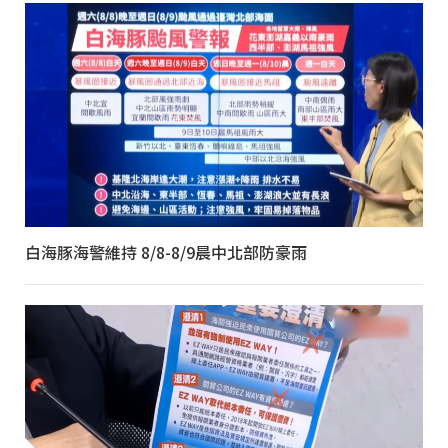
白海豚海警維持 8/8-8/9晨中北部防豪雨