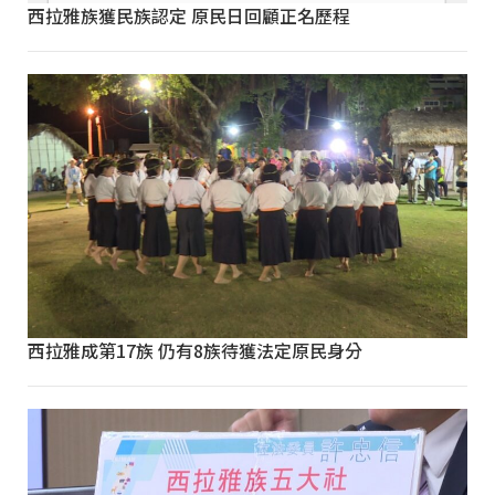
西拉雅族獲民族認定 原民日回顧正名歷程
西拉雅成第17族 仍有8族待獲法定原民身分