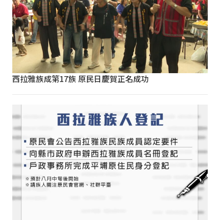
西拉雅族成第17族 原民日慶賀正名成功