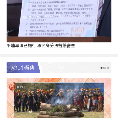
平埔專法已施行 原民身分法暫緩審查
文化小辭典