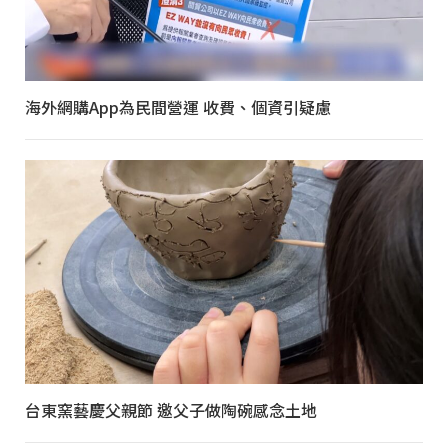
海外網購App為民間營運 收費、個資引疑慮
台東窯藝慶父親節 邀父子做陶碗感念土地