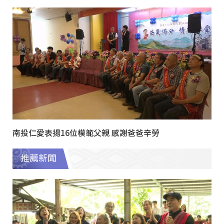
南投仁愛表揚16位模範父親 感謝爸爸辛勞
推薦新聞