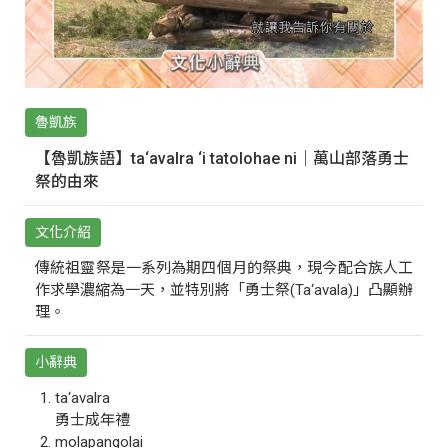
魯凱族
【魯凱族語】ta‘avalra ‘i tatolohae ni｜萬山部落勇士
祭的由來
文化介紹
傳統祖靈祭是一系列為期四個月的祭典，現今配合族人工
作求學濃縮為一天，並特別將「勇士祭(Ta‘avala)」凸顯辦
理。
小辭典
ta‘avalra
勇士成年禮
molapangolai