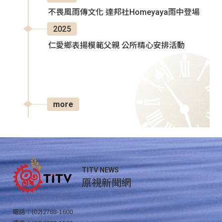
不畏風雨傳文化 達邦社Homeyaya雨中登場
2025
仁愛鄉表揚模範父親 公所精心安排活動
more
TITV NEWS
原視新聞網
電話：(02)2788-1600