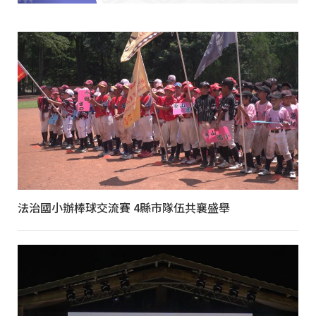
法治國小辦棒球交流賽 4縣市隊伍共襄盛舉