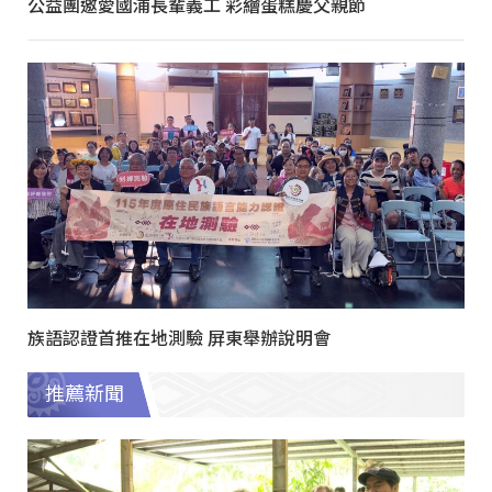
公益團邀愛國浦長輩義工 彩繪蛋糕慶父親節
族語認證首推在地測驗 屏東舉辦說明會
推薦新聞