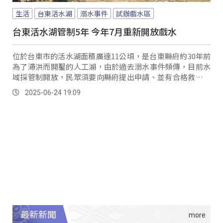
生活
台東活水湖
溺水事件
試辦戲水區
台東活水湖管制5年 今年7月重新開放戲水
位於台東市的活水湖面積廣達11公頃，是台東縣府約30年前
為了滯洪而開鑿的人工湖，由於過去溺水事件頻傳，目前水
域採管制開放，民眾須要向縣府提出申請、並有合格救生員
戒護才能下水；如今因應民眾親水需求，縣府宣布將自7月起
2025-06-24 19:09
試辦戲水區，開放長50公尺、寬25公尺範圍，讓民眾能來游
泳消暑。
最新新聞