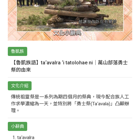
魯凱族
【魯凱族語】ta‘avalra ‘i tatolohae ni｜萬山部落勇士
祭的由來
文化介紹
傳統祖靈祭是一系列為期四個月的祭典，現今配合族人工
作求學濃縮為一天，並特別將「勇士祭(Ta‘avala)」凸顯辦
理。
小辭典
ta‘avalra