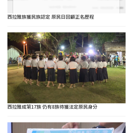
西拉雅族獲民族認定 原民日回顧正名歷程
西拉雅成第17族 仍有8族待獲法定原民身分