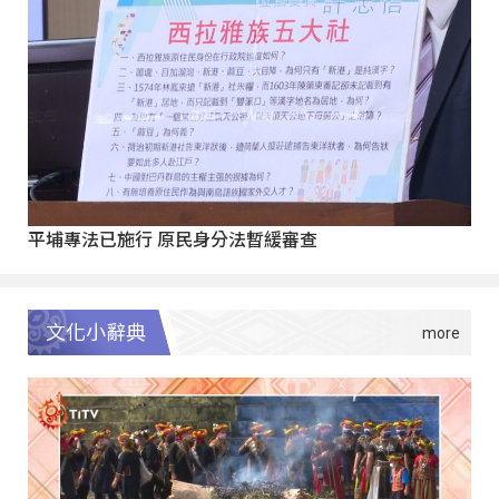
平埔專法已施行 原民身分法暫緩審查
文化小辭典