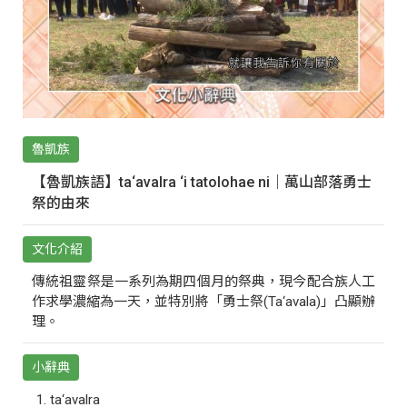
魯凱族
【魯凱族語】ta‘avalra ‘i tatolohae ni｜萬山部落勇士
祭的由來
文化介紹
傳統祖靈祭是一系列為期四個月的祭典，現今配合族人工
作求學濃縮為一天，並特別將「勇士祭(Ta‘avala)」凸顯辦
理。
小辭典
ta‘avalra