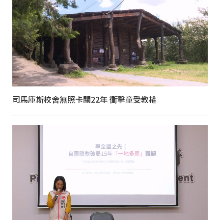
司馬庫斯校舍無照卡關22年 衝擊童受教權