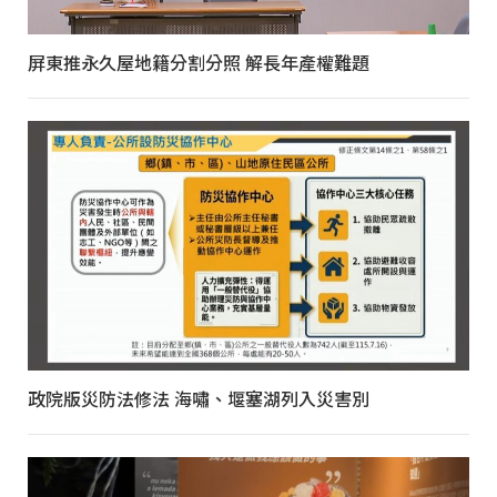
屏東推永久屋地籍分割分照 解長年產權難題
政院版災防法修法 海嘯、堰塞湖列入災害別