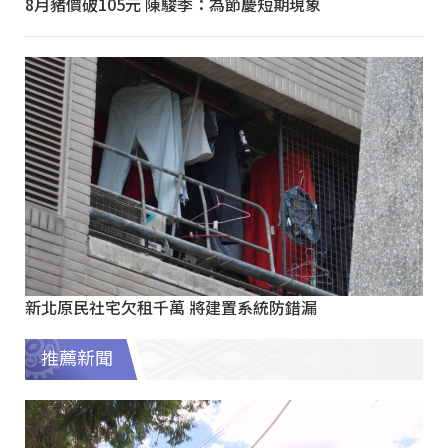
8月豬價破105元 陳駿季：為節慶短期現象
新北原民社宅欠租千萬 將建置系統防錯漏
推薦新聞