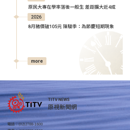
原民大專在學率落後一般生 差距擴大近4成
2026
8月豬價破105元 陳駿季：為節慶短期現象
more
TITV NEWS
原視新聞網
電話：(02)2788-1600