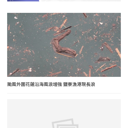
颱風外圍花蓮沿海風浪增強 鹽寮漁港現長浪