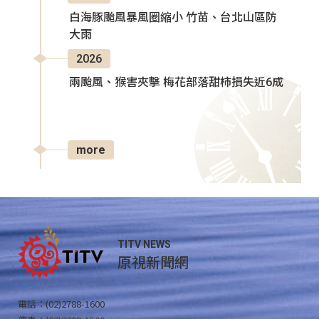
白海豚颱風暴風圈縮小 竹苗、台北山區防
大雨
2026
兩颱風、猴害夾擊 梅花部落甜柿損失近6成
more
TITV NEWS
原視新聞網
電話：(02)2788-1600