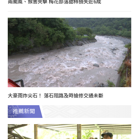
兩颱風、猴害夾擊 梅花部落甜柿損失近6成
大豪雨炸尖石！ 落石阻路及時搶修交通未斷
推薦新聞