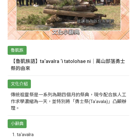
魯凱族
【魯凱族語】ta‘avalra ‘i tatolohae ni｜萬山部落勇士
祭的由來
文化介紹
傳統祖靈祭是一系列為期四個月的祭典，現今配合族人工
作求學濃縮為一天，並特別將「勇士祭(Ta‘avala)」凸顯辦
理。
小辭典
ta‘avalra