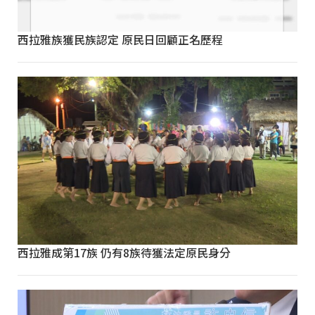
西拉雅族獲民族認定 原民日回顧正名歷程
西拉雅成第17族 仍有8族待獲法定原民身分