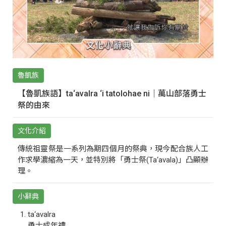
魯凱族
【魯凱族語】ta‘avalra ‘i tatolohae ni｜萬山部落勇士
祭的由來
文化介紹
傳統祖靈祭是一系列為期四個月的祭典，現今配合族人工
作求學濃縮為一天，並特別將「勇士祭(Ta‘avala)」凸顯辦
理。
小辭典
ta‘avalra
勇士成年禮