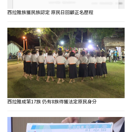
西拉雅族獲民族認定 原民日回顧正名歷程
西拉雅成第17族 仍有8族待獲法定原民身分