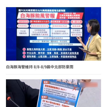
白海豚海警維持 8/8-8/9晨中北部防豪雨