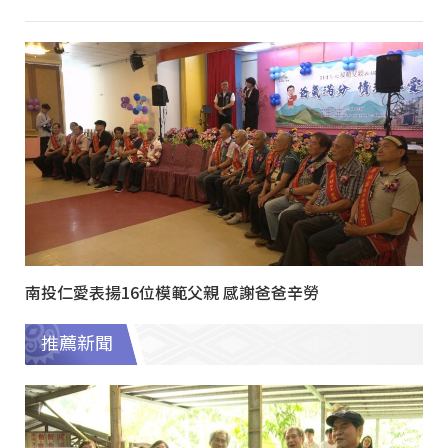
南投仁愛表揚16位模範父親 感謝爸爸辛勞
推薦新聞