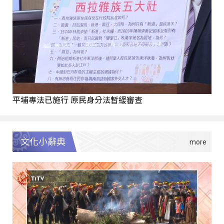
平埔專法已施行 原民身分法暫緩審查
文化小辭典