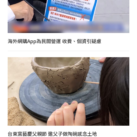
海外網購App為民間營運 收費、個資引疑慮
台東窯藝慶父親節 邀父子做陶碗感念土地