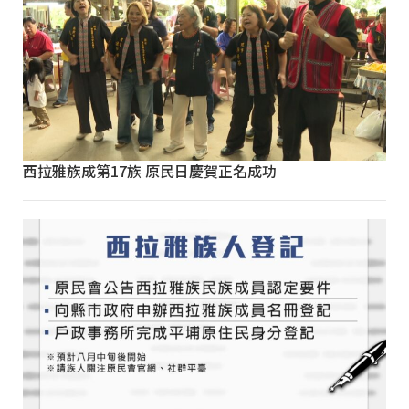
西拉雅族成第17族 原民日慶賀正名成功