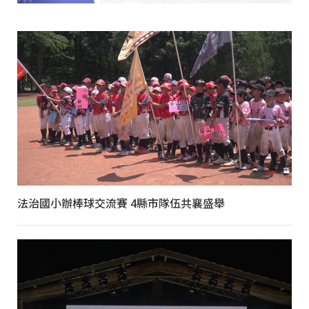
法治國小辦棒球交流賽 4縣市隊伍共襄盛舉