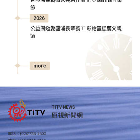
台澳原民藝術家共創作品 同登Garma音樂
節
2026
公益團邀愛國浦長輩義工 彩繪蛋糕慶父親
節
more
TITV NEWS
原視新聞網
電話：(02)2788-1600