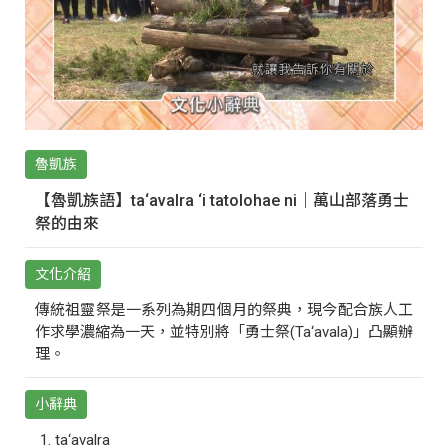
魯凱族
【魯凱族語】ta‘avalra ‘i tatolohae ni｜萬山部落勇士
祭的由來
文化介紹
傳統祖靈祭是一系列為期四個月的祭典，現今配合族人工
作求學濃縮為一天，並特別將「勇士祭(Ta‘avala)」凸顯辦
理。
小辭典
ta‘avalra