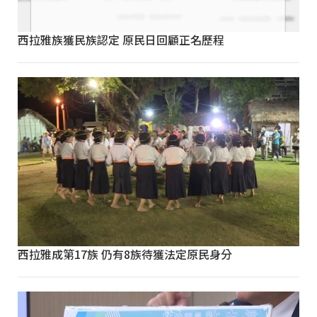
西拉雅族獲民族認定 原民日回顧正名歷程
西拉雅成第17族 仍有8族待獲法定原民身分