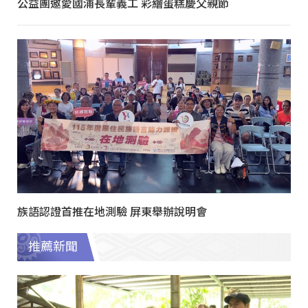
公益團邀愛國浦長輩義工 彩繪蛋糕慶父親節
族語認證首推在地測驗 屏東舉辦說明會
推薦新聞