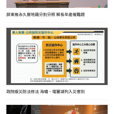
屏東推永久屋地籍分割分照 解長年產權難題
政院版災防法修法 海嘯、堰塞湖列入災害別