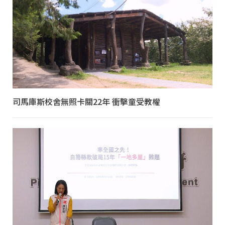
司馬庫斯校舍無照卡關22年 衝擊童受教權