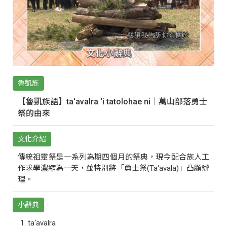
魯凱族
【魯凱族語】ta‘avalra ‘i tatolohae ni｜萬山部落勇士
祭的由來
文化介紹
傳統祖靈祭是一系列為期四個月的祭典，現今配合族人工
作求學濃縮為一天，並特別將「勇士祭(Ta‘avala)」凸顯辦
理。
小辭典
ta‘avalra