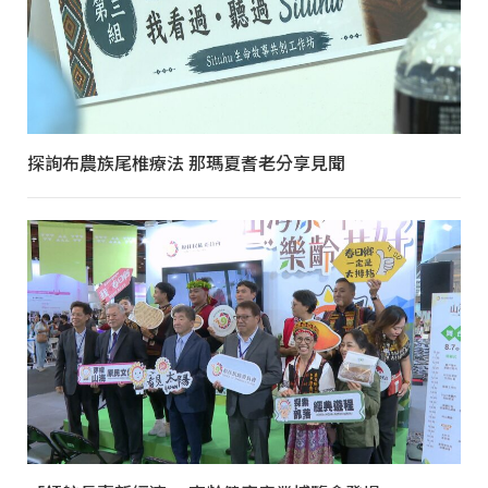
探詢布農族尾椎療法 那瑪夏耆老分享見聞