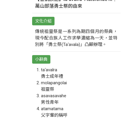
萬山部落勇士祭的由來
文化介紹
傳統祖靈祭是一系列為期四個月的祭典，
現今配合族人工作求學濃縮為一天，並特
別將「勇士祭(Ta‘avala)」凸顯辦理。
小辭典
ta‘avalra
勇士成年禮
molapangolai
祖靈祭
asavasavahe
男性青年
atamatama
父字輩的稱呼