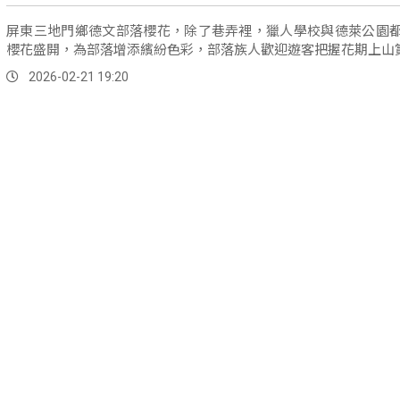
屏東三地門鄉德文部落櫻花，除了巷弄裡，獵人學校與德萊公園
櫻花盛開，為部落增添繽紛色彩，部落族人歡迎遊客把握花期上山
2026-02-21 19:20