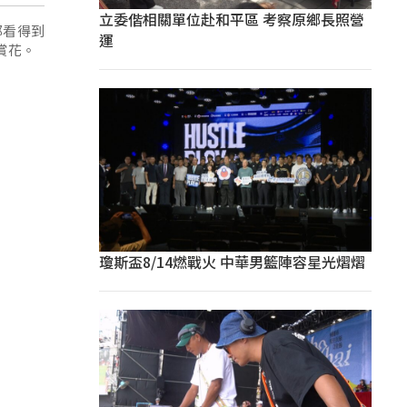
立委偕相關單位赴和平區 考察原鄉長照營
都看得到
運
賞花。
瓊斯盃8/14燃戰火 中華男籃陣容星光熠熠