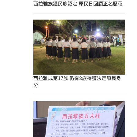
西拉雅族獲民族認定 原民日回顧正名歷程
西拉雅成第17族 仍有8族待獲法定原民身
分