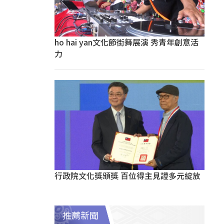
ho hai yan文化節街舞展演 秀青年創意活
力
行政院文化獎頒獎 百位得主見證多元綻放
推薦新聞