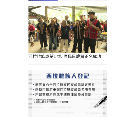
西拉雅族成第17族 原民日慶賀正名成功