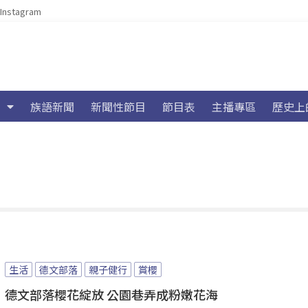
Instagram
族語新聞
新聞性節目
節目表
主播專區
歷史上
生活
德文部落
親子健行
賞櫻
德文部落櫻花綻放 公園巷弄成粉嫩花海