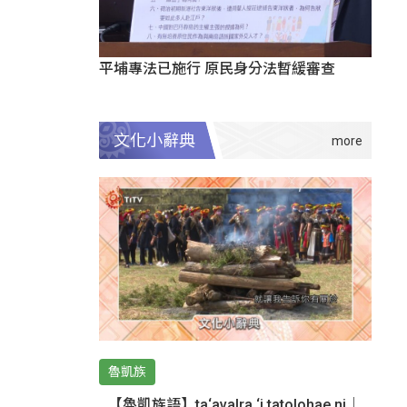
平埔專法已施行 原民身分法暫緩審查
文化小辭典
魯凱族
【魯凱族語】ta‘avalra ‘i tatolohae ni｜