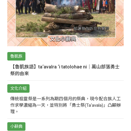
魯凱族
【魯凱族語】ta‘avalra ‘i tatolohae ni｜萬山部落勇士
祭的由來
文化介紹
傳統祖靈祭是一系列為期四個月的祭典，現今配合族人工
作求學濃縮為一天，並特別將「勇士祭(Ta‘avala)」凸顯辦
理。
小辭典