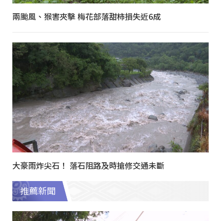
兩颱風、猴害夾擊 梅花部落甜柿損失近6成
大豪雨炸尖石！ 落石阻路及時搶修交通未斷
推薦新聞