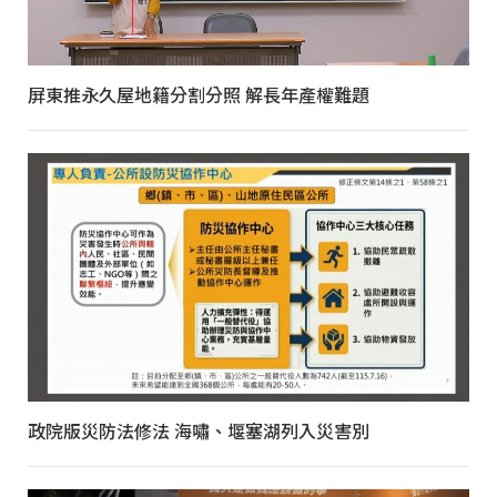
屏東推永久屋地籍分割分照 解長年產權難題
政院版災防法修法 海嘯、堰塞湖列入災害別