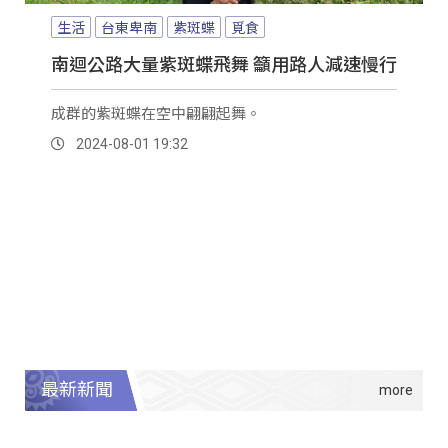
生活
台東卑南
紫斑蝶
覓食
南迴公路大量紫斑蝶飛舞 籲用路人減速慢行
成群的紫斑蝶在空中翩翩起舞。
2024-08-01 19:32
最新新聞