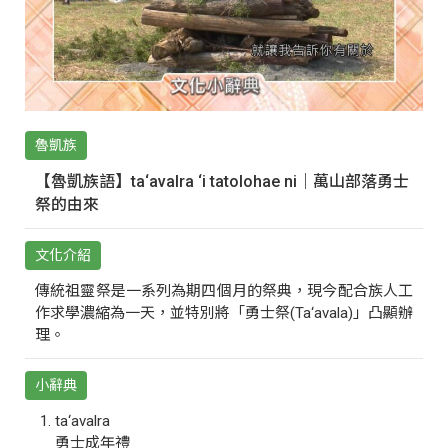
魯凱族
【魯凱族語】ta‘avalra ‘i tatolohae ni｜萬山部落勇士
祭的由來
文化介紹
傳統祖靈祭是一系列為期四個月的祭典，現今配合族人工
作求學濃縮為一天，並特別將「勇士祭(Ta‘avala)」凸顯辦
理。
小辭典
ta‘avalra
勇士成年禮