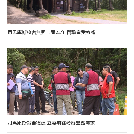
司馬庫斯校舍無照卡關22年 衝擊童受教權
司馬庫斯災後復建 立委前往考察盤點需求