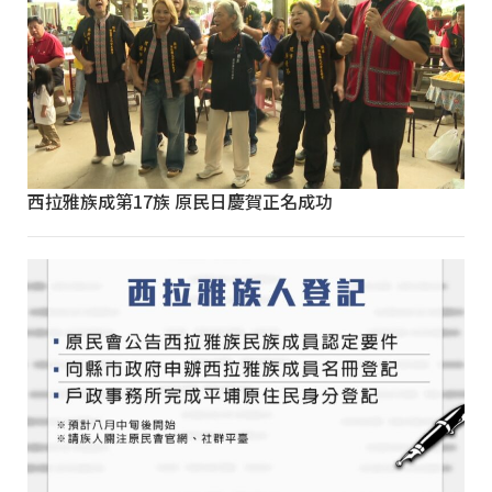
西拉雅族成第17族 原民日慶賀正名成功