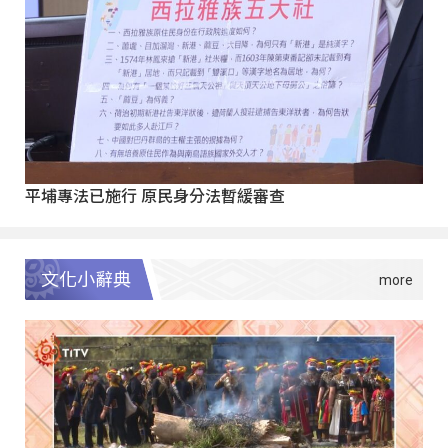
平埔專法已施行 原民身分法暫緩審查
文化小辭典