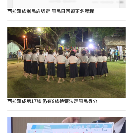
西拉雅族獲民族認定 原民日回顧正名歷程
西拉雅成第17族 仍有8族待獲法定原民身分