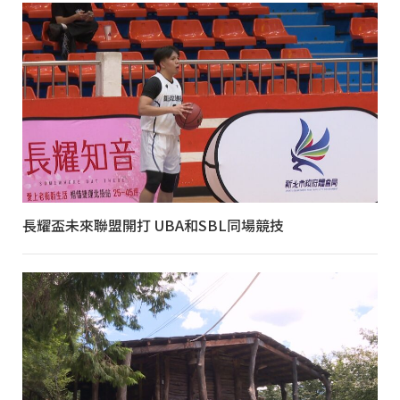
長耀盃未來聯盟開打 UBA和SBL同場競技