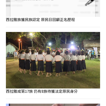
西拉雅族獲民族認定 原民日回顧正名歷程
西拉雅成第17族 仍有8族待獲法定原民身分