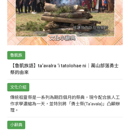
魯凱族
【魯凱族語】ta‘avalra ‘i tatolohae ni｜萬山部落勇士
祭的由來
文化介紹
傳統祖靈祭是一系列為期四個月的祭典，現今配合族人工
作求學濃縮為一天，並特別將「勇士祭(Ta‘avala)」凸顯辦
理。
小辭典