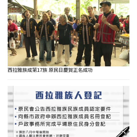
西拉雅族成第17族 原民日慶賀正名成功