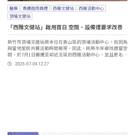
醫療
喬遷啟用典禮
西雅文健站
西雅活動中心
頂埔文健站
「西雅文健站」啟用首日 空間、設備遭要求改善
新竹市頂埔文建站原本位在香山區的頂埔活動中心，但因為
與當地里民共餐活動時間衝突，因此，耗時半年尋找適當空
間，於7月1日搬遷至鄰近北區的西雅活動中心、並且更名為
西雅文健站；搬遷首日舉行喬遷餐會，不過面對新的環境，
2025-07-04 12:27
不僅場地面積減半，還衍生出許多問題。