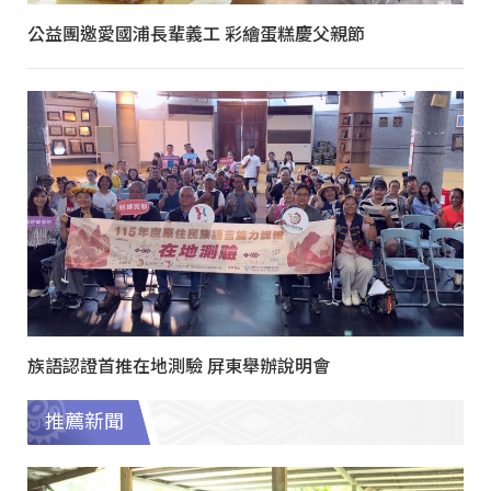
公益團邀愛國浦長輩義工 彩繪蛋糕慶父親節
族語認證首推在地測驗 屏東舉辦說明會
推薦新聞