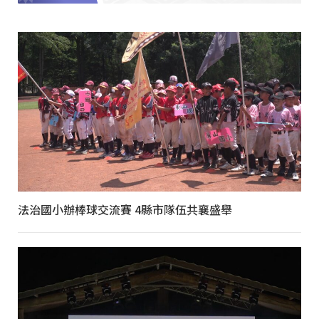
法治國小辦棒球交流賽 4縣市隊伍共襄盛舉