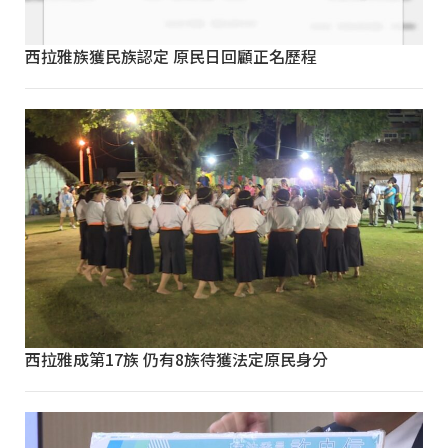
西拉雅族獲民族認定 原民日回顧正名歷程
西拉雅成第17族 仍有8族待獲法定原民身分