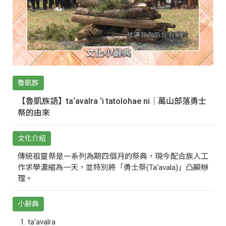
魯凱族
【魯凱族語】ta‘avalra ‘i tatolohae ni｜萬山部落勇士
祭的由來
文化介紹
傳統祖靈祭是一系列為期四個月的祭典，現今配合族人工
作求學濃縮為一天，並特別將「勇士祭(Ta‘avala)」凸顯辦
理。
小辭典
ta‘avalra