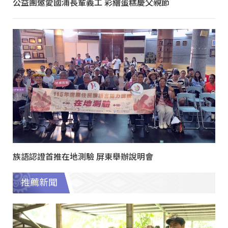
公益團邀愛國浦長輩義工 彩繪蛋糕慶父親節
族語認證首推在地測驗 屏東舉辦說明會
推薦新聞