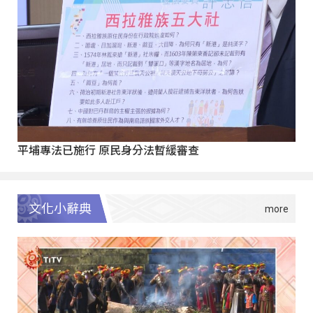
平埔專法已施行 原民身分法暫緩審查
文化小辭典