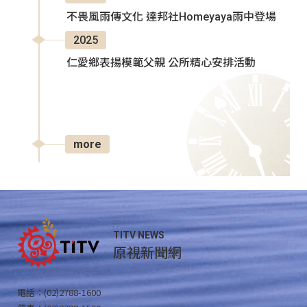
不畏風雨傳文化 達邦社Homeyaya雨中登場
2025
仁愛鄉表揚模範父親 公所精心安排活動
more
TITV NEWS
原視新聞網
電話：(02)2788-1600