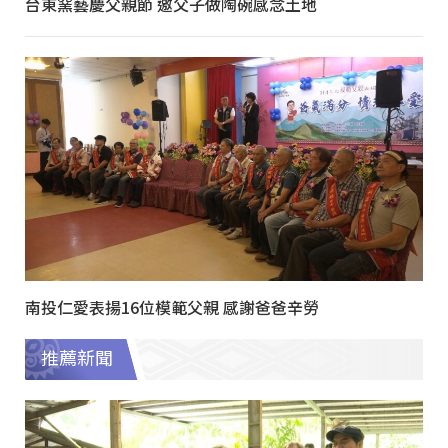
台東窯藝慶父親節 邀父子做陶碗感念土地
南投仁愛表揚16位模範父親 感謝爸爸辛勞
推薦新聞