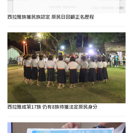
西拉雅族獲民族認定 原民日回顧正名歷程
西拉雅成第17族 仍有8族待獲法定原民身分