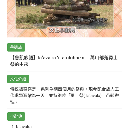
魯凱族
【魯凱族語】ta‘avalra ‘i tatolohae ni｜萬山部落勇士
祭的由來
文化介紹
傳統祖靈祭是一系列為期四個月的祭典，現今配合族人工
作求學濃縮為一天，並特別將「勇士祭(Ta‘avala)」凸顯辦
理。
小辭典
ta‘avalra