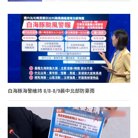
白海豚海警維持 8/8-8/9晨中北部防豪雨