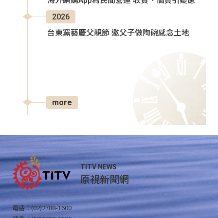
海外網購App為民間營運 收費、個資引疑慮
2026
台東窯藝慶父親節 邀父子做陶碗感念土地
more
TITV NEWS
原視新聞網
電話：(02)2788-1600