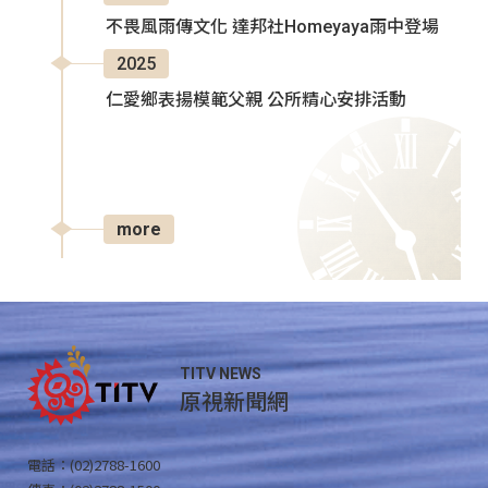
不畏風雨傳文化 達邦社Homeyaya雨中登場
2025
仁愛鄉表揚模範父親 公所精心安排活動
more
TITV NEWS
原視新聞網
電話：(02)2788-1600