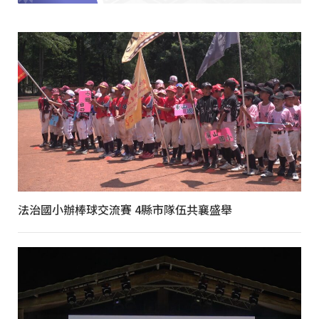
法治國小辦棒球交流賽 4縣市隊伍共襄盛舉