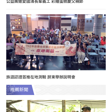
公益團邀愛國浦長輩義工 彩繪蛋糕慶父親節
族語認證首推在地測驗 屏東舉辦說明會
推薦新聞