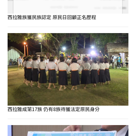
西拉雅族獲民族認定 原民日回顧正名歷程
西拉雅成第17族 仍有8族待獲法定原民身分