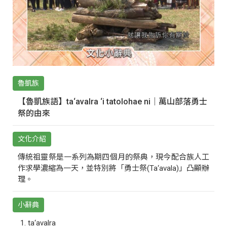
魯凱族
【魯凱族語】ta‘avalra ‘i tatolohae ni｜萬山部落勇士
祭的由來
文化介紹
傳統祖靈祭是一系列為期四個月的祭典，現今配合族人工
作求學濃縮為一天，並特別將「勇士祭(Ta‘avala)」凸顯辦
理。
小辭典
ta‘avalra