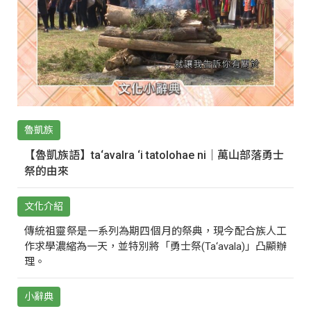
魯凱族
【魯凱族語】ta‘avalra ‘i tatolohae ni｜萬山部落勇士
祭的由來
文化介紹
傳統祖靈祭是一系列為期四個月的祭典，現今配合族人工
作求學濃縮為一天，並特別將「勇士祭(Ta‘avala)」凸顯辦
理。
小辭典