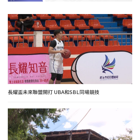
長耀盃未來聯盟開打 UBA和SBL同場競技