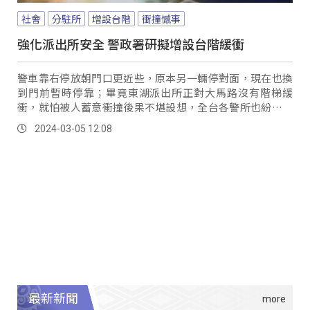
社會
分駐所
增設台階
衝撞憾事
強化派出所安全 警政署研擬增設台階緩衝
警車靠右停放朝門口更近些，原本另一輛停對面，現在也換
到門前暫時停靠；畢竟東湖派出所正對大馬路沒有階梯緩
衝，就怕被人蓄意衝撞後果不堪設想，全台各警所也紛紛祭
防護措施。
2024-03-05 12:08
最新新聞