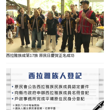
西拉雅族成第17族 原民日慶賀正名成功