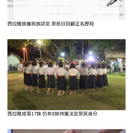
西拉雅族獲民族認定 原民日回顧正名歷程
西拉雅成第17族 仍有8族待獲法定原民身分