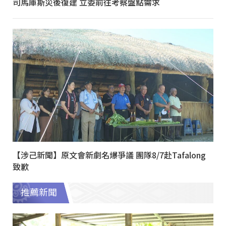
司馬庫斯災後復建 立委前往考察盤點需求
【涉己新聞】原文會新劇名爆爭議 團隊8/7赴Tafalong
致歉
推薦新聞