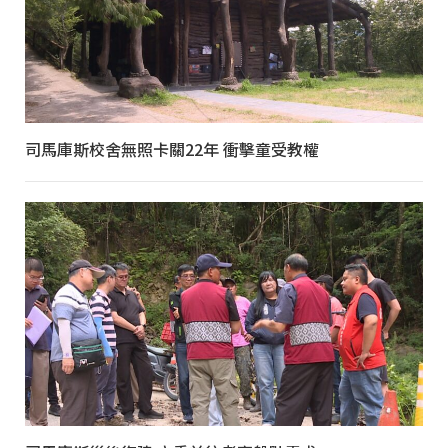
司馬庫斯校舍無照卡關22年 衝擊童受教權