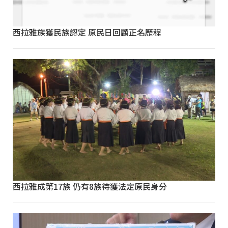
西拉雅族獲民族認定 原民日回顧正名歷程
西拉雅成第17族 仍有8族待獲法定原民身分