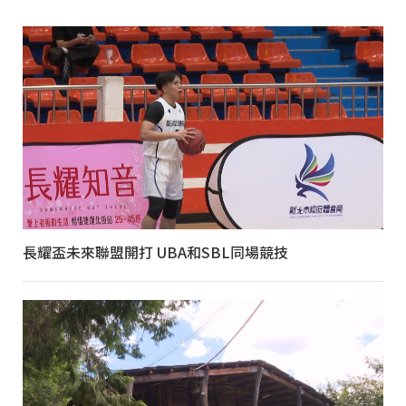
長耀盃未來聯盟開打 UBA和SBL同場競技