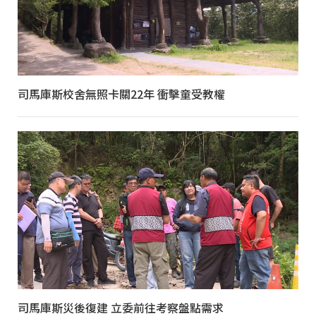
司馬庫斯校舍無照卡關22年 衝擊童受教權
司馬庫斯災後復建 立委前往考察盤點需求