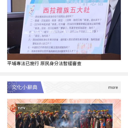
平埔專法已施行 原民身分法暫緩審查
文化小辭典