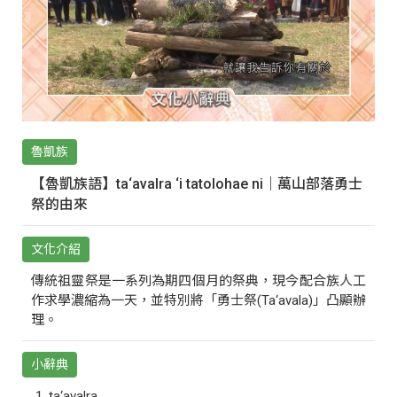
魯凱族
【魯凱族語】ta‘avalra ‘i tatolohae ni｜萬山部落勇士
祭的由來
文化介紹
傳統祖靈祭是一系列為期四個月的祭典，現今配合族人工
作求學濃縮為一天，並特別將「勇士祭(Ta‘avala)」凸顯辦
理。
小辭典
ta‘avalra