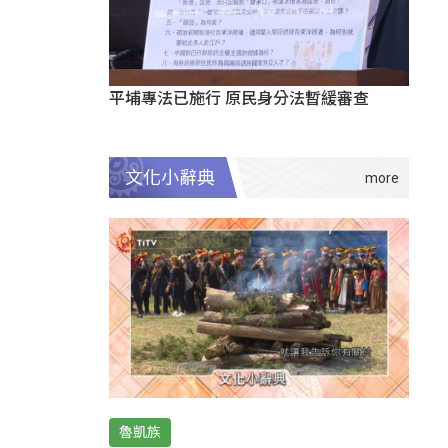
平埔專法已施行 原民身分法暫緩審查
文化小辭典
魯凱族