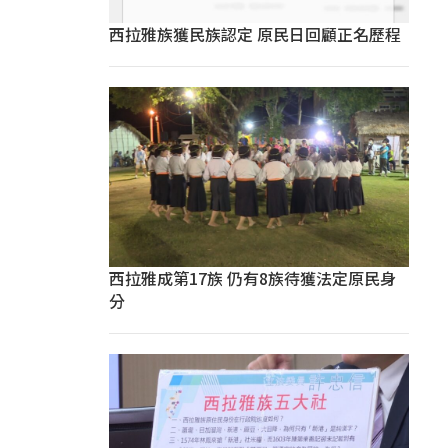
西拉雅族獲民族認定 原民日回顧正名歷程
西拉雅成第17族 仍有8族待獲法定原民身
分