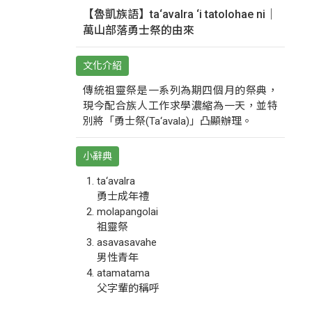
【魯凱族語】ta‘avalra ‘i tatolohae ni｜
萬山部落勇士祭的由來
文化介紹
傳統祖靈祭是一系列為期四個月的祭典，
現今配合族人工作求學濃縮為一天，並特
別將「勇士祭(Ta‘avala)」凸顯辦理。
小辭典
ta‘avalra
勇士成年禮
molapangolai
祖靈祭
asavasavahe
男性青年
atamatama
父字輩的稱呼