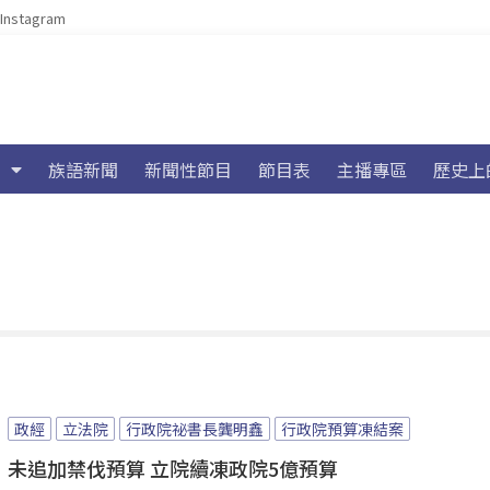
Instagram
族語新聞
新聞性節目
節目表
主播專區
歷史上
政經
立法院
行政院祕書長龔明鑫
行政院預算凍結案
未追加禁伐預算 立院續凍政院5億預算