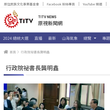
原住民族文化事業基金會
Facebook 粉絲專頁
YouTube 頻道
TITV NEWS
原視新聞網
2024 總統大選
直播
最新
山海氣象
總覽
專題
首頁
行政院祕書長龔明鑫
行政院祕書長龔明鑫