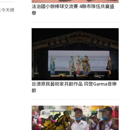
法治國小辦棒球交流賽 4縣市隊伍共襄盛
我今天絕
舉
台澳原民藝術家共創作品 同登Garma音樂
節