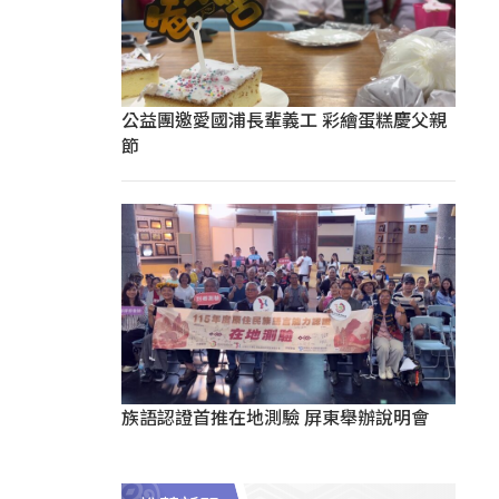
公益團邀愛國浦長輩義工 彩繪蛋糕慶父親
節
族語認證首推在地測驗 屏東舉辦說明會